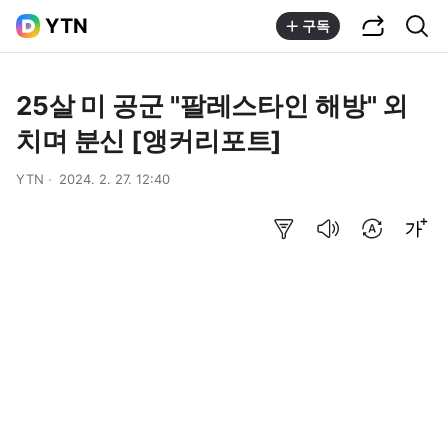
공유하기
통합검색
YTN
구독
25살 미 공군 "팔레스타인 해방" 외
치며 분신 [앵커리포트]
YTN
2024. 2. 27. 12:40
요약보기
음성으로 듣기
번역 설정
글씨크기 조절하기