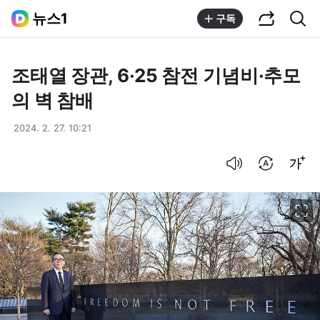
공유하기
통합검색
뉴스1
구독
조태열 장관, 6·25 참전 기념비·추모
의 벽 참배
2024. 2. 27. 10:21
음성으로 듣기
번역 설정
글씨크기 조절하기
이미지 크게 보기