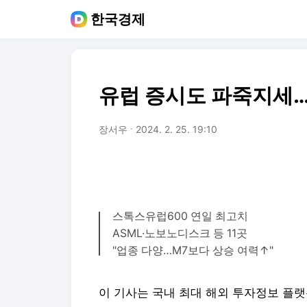
한국경제
유럽 증시도 파죽지세…
장서우
2024. 2. 25. 19:10
스톡스유럽600 연일 최고치
ASML·노보노디스크 등 11곳
"업종 다양…M7보다 상승 여력↑"
이 기사는 국내 최대 해외 투자정보 플