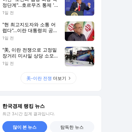
정단계"…호르무즈 통제 '눈
앞' [이상은의 워싱턴나우]
1일 전
"현 최고지도자와 소통 어
렵다"…이란 대통령의 공개
시인
1일 전
"美, 이란 전쟁으로 고정밀
장거리 미사일 상당 소모"
[로이터]
1일 전
美-이란 전쟁
더보기
한국경제 랭킹 뉴스
최근 3시간 집계 결과입니다.
많이 본 뉴스
탐독한 뉴스