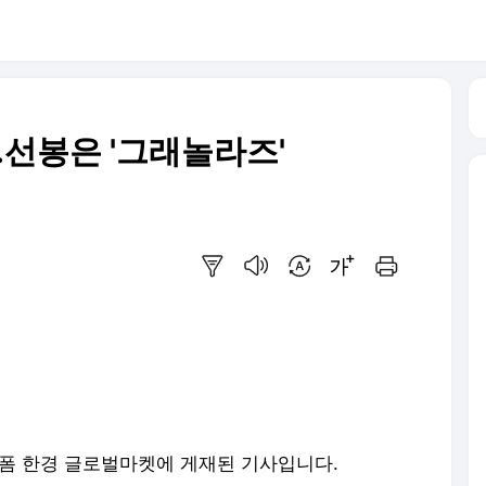
선봉은 '그래놀라즈'
요약보기
음성으로 듣기
번역 설정
글씨크기 조절하기
인쇄하기
랫폼
한경 글로벌마켓
에 게재된 기사입니다.