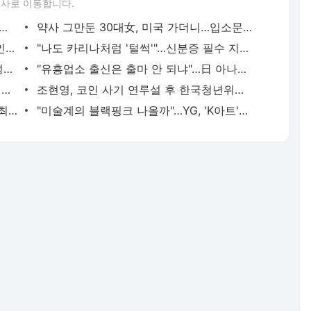
론사로 이동합니다.
기만 넉달이라는 '이 車'…"중고라도 구하려고요"
약사 그만둔 30대女, 미국 가더니…입소문에 '대박' 터졌다 [방준식의 N잡 시대]
"다들 떨어졌는데 여긴 올랐어요"…집주인들 '환호성' 지른 동네
"나도 카리나처럼 '털썩'"…신분증 필수 지참인 'MZ성지' [현장+]
"불황에 오히려 더 잘 나가네"…'역대급 성과급' 쏜 회사 어디
"유흥업소 출신은 출마 안 되냐"…日 아나운서 출신 '눈물'
손흥민, 팬 사인 요청에 '머뭇'…거절한 이유 알고 보니
조현영, 코인 사기 연루설 후 한국청년위원장 고소
건물 옆에 묶여있는 강아지…"우리 동네 최고 스타에요" [이슈+]
"미술계의 블랙핑크 나올까"…YG, 'K아트'에 꽂힌 이유가