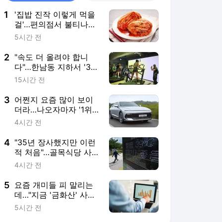
1
'집밥 진작 이렇게 먹을
걸'…편의점서 불티나게
팔린다는데 [권용훈의
5시간 전
트렌드워치]
2
"속도 더 올려야 합니
다"…한남동 지하서 '3분
전력질주'
15시간 전
3
어쩐지 요즘 많이 보이
더라…나오자마자 '1위'
질주한 車
4시간 전
4
"35년 장사했지만 이런
적 처음"…골목식당 사
장님들 '쇼크'
4시간 전
5
요즘 개미들 피 말리는
데…"지금 '금화산' 사라"
깜짝 전망
5시간 전