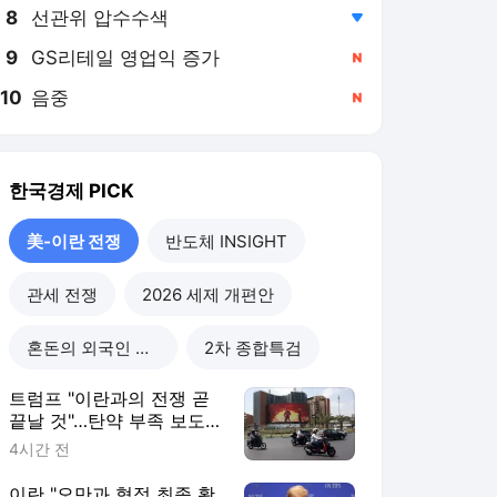
8
선관위 압수수색
,하락
9
GS리테일 영업익 증가
,신규
10
음중
,신규
한국경제
PICK
美-이란 전쟁
반도체 INSIGHT
관세 전쟁
2026 세제 개편안
혼돈의 외국인 고용시장
2차 종합특검
트럼프 "이란과의 전쟁 곧
끝날 것"…탄약 부족 보도
엔 반박
4시간 전
이란 "오만과 협정 최종 확