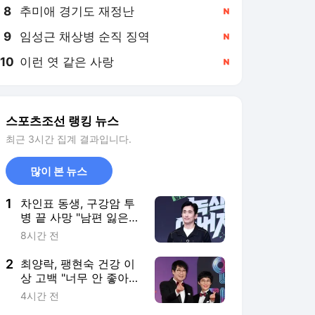
8
추미애 경기도 재정난
,신규
9
임성근 채상병 순직 징역
,신규
10
이런 엿 같은 사랑
,신규
스포츠조선 랭킹 뉴스
최근 3시간 집계 결과입니다.
많이 본 뉴스
1
차인표 동생, 구강암 투
병 끝 사망 "남편 잃은
제수씨 챙기느라 슬퍼할
8시간 전
겨를 없었다"(신애라이
프)
2
최양락, 팽현숙 건강 이
상 고백 "너무 안 좋아
약으로 살아, 얼마 못 살
4시간 전
까 걱정"