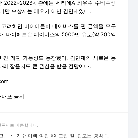
 2022~2023시즌에는 세리에A 최우수 수비수상
 다만 수상자는 테오가 아닌 김민재였다.
 고려하면 바이에른이 데이비스를 판 금액을 모두
. 바이에른은 데이비스의 5000만 유로(약 700억
진 개편 가능성도 등장했다. 김민재의 새로운 동
자리 잡을지도 큰 관심을 받을 전망이다.
com
 재배포 금지.
언론사로 이동합니다.
심하은, 코 성형 부작용 심각..이천수 “징그럽다” 막말에 '오열'
가수 아빠 여친 XX 그린 딸..친모는 경악 “제발 그만해”