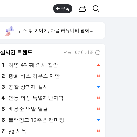
공유하기
검색
구독
뉴스 밖 이야기, 다음 커뮤니티 웹에서 보기
실시간 트렌드
오늘 10:10 기준
툴팁보기
1
하영 4대째 의사 집안
,상승
2
황희 버스 하우스 제안
,신규
3
경찰 상피제 실시
,하락
4
안동·의성 특별재난지역
,신규
5
배용준 백발 얼굴
,신규
6
블랙핑크 10주년 팬미팅
,하락
7
yg 사옥
,신규