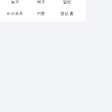
농구
배구
일반
e-스포츠
카툰
영상 홈