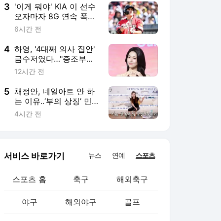
3
'이게 뭐야' KIA 이 선수
오자마자 8G 연속 폭염
취소, 이런 변수가 다 있
6시간 전
나
4
하영, '4대째 의사 집안'
금수저였다…"증조부가
한양 최초 서양의원 개
12시간 전
원"
5
채정안, 네일아트 안 하
는 이유..‘부의 상징’ 민
낯 손발톱 “상류층도 아
4시간 전
닌 주제에”
서비스 바로가기
뉴스
연예
스포츠
스포츠 홈
축구
해외축구
야구
해외야구
골프