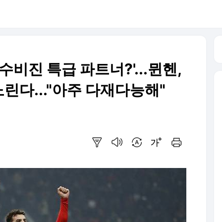
수비진 특급 파트너?'...뮌헨,
린다..."아주 다재다능해"
요약보기
음성으로 듣기
번역 설정
글씨크기 조절하기
인쇄하기