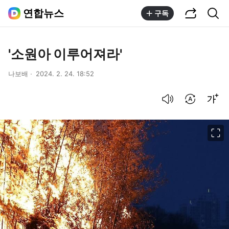
공유하기
통합검색
연합뉴스
구독
'소원아 이루어져라'
나보배
2024. 2. 24. 18:52
음성으로 듣기
번역 설정
글씨크기 조절하기
이미지 크게 보기