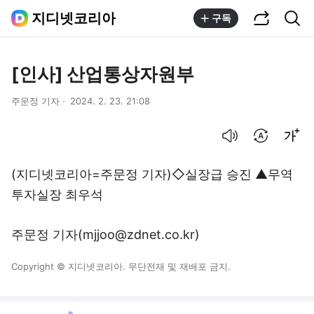
공유하기
통합검색
지디넷코리아
구독
[인사] 산업통상자원부
주문정 기자
2024. 2. 23. 21:08
음성으로 듣기
번역 설정
글씨크기 조절하기
(지디넷코리아=주문정 기자)◇실장급 승진 ▲무역
투자실장 최우석
주문정 기자(mjjoo@zdnet.co.kr)
Copyright © 지디넷코리아. 무단전재 및 재배포 금지.