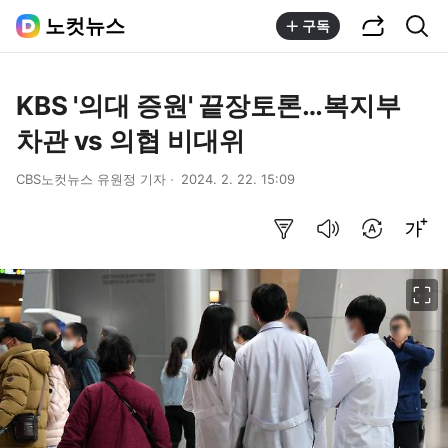
공유하기
통합검색
노컷뉴스
구독
KBS '의대 증원' 끝장토론…복지부
차관 vs 의협 비대위
CBS노컷뉴스 유원정 기자
2024. 2. 22. 15:09
요약보기
음성으로 듣기
번역 설정
글씨크기 조절하기
이미지 크게 보기