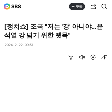
공유하기
통합검색
SBS
구독
[정치쇼] 조국 "저는 '강' 아니야…윤
석열 강 넘기 위한 뗏목"
2024. 2. 22. 09:51
요약보기
음성으로 듣기
번역 설정
글씨크기 조절하기