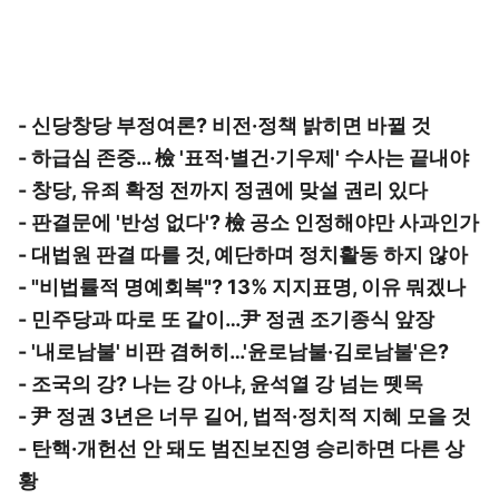
- 신당창당 부정여론? 비전·정책 밝히면 바뀔 것
- 하급심 존중… 檢 '표적·별건·기우제' 수사는 끝내야
- 창당, 유죄 확정 전까지 정권에 맞설 권리 있다
- 판결문에 '반성 없다'? 檢 공소 인정해야만 사과인가
- 대법원 판결 따를 것, 예단하며 정치활동 하지 않아
- "비법률적 명예회복"? 13% 지지표명, 이유 뭐겠나
- 민주당과 따로 또 같이…尹 정권 조기종식 앞장
- '내로남불' 비판 겸허히…'윤로남불·김로남불'은?
- 조국의 강? 나는 강 아냐, 윤석열 강 넘는 뗏목
- 尹 정권 3년은 너무 길어, 법적·정치적 지혜 모을 것
- 탄핵·개헌선 안 돼도 범진보진영 승리하면 다른 상
황