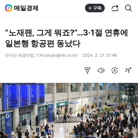
공유하기
통합검색
매일경제
구독
“노재팬, 그게 뭐죠?”…3·1절 연휴에
일본행 항공편 동났다
안서진 매경닷컴 기자(seojin@mk.co.kr)
2024. 2. 21. 21:48
요약보기
음성으로 듣기
번역 설정
글씨크기 조절하기
이미지 크게 보기