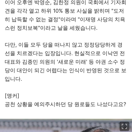
이어 오후엔 박영순, 김한정 의원이 국회에서 기자회
견을 각각 열고 하위 10% 통보 사실을 밝히며 "도저
히 납득할 수 없는 결정"이라며 "이재명 사당의 치욕
스런 정치보복"이라고 날을 세웠습니다.
다만, 이들 모두 당을 떠나지 않고 정정당당하게 경
선을 치르겠다는 입장입니다. 현실적으로 이낙연 전
대표와 김종민 의원의 '새로운 미래' 등 야권 소수 정
당이 대안이 되긴 어렵다는 인식이 반영된 것으로 보
입니다.
[앵커]
공천 상황을 예의주시하던 당 원로들도 나섰다고요?
이미지 크게 보기