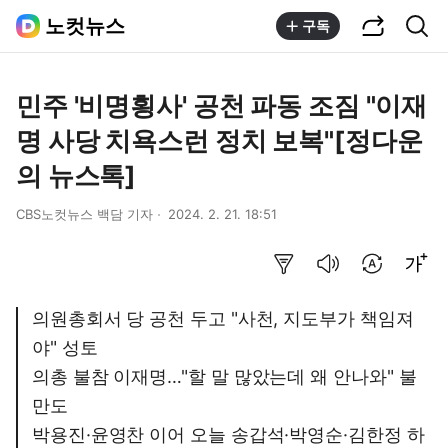
공유하기
통합검색
노컷뉴스
구독
민주 '비명횡사' 공천 파동 조짐 "이재
명 사당 치욕스런 정치 보복"[정다운
의 뉴스톡]
CBS노컷뉴스 백담 기자
2024. 2. 21. 18:51
요약보기
음성으로 듣기
번역 설정
글씨크기 조절하기
의원총회서 당 공천 두고 "사천, 지도부가 책임져
야" 성토
의총 불참 이재명…"할 말 많았는데 왜 안나와" 불
만도
박용진·윤영찬 이어 오늘 송갑석·박영순·김한정 하