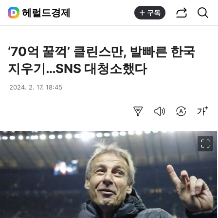
공유하기
통합검색
헤럴드경제
구독
‘70억 꿀꺽’ 클린스만, 발빠른 한국
지우기…SNS 대청소했다
2024. 2. 17. 18:45
요약보기
음성으로 듣기
번역 설정
글씨크기 조절하기
이미지 크게 보기