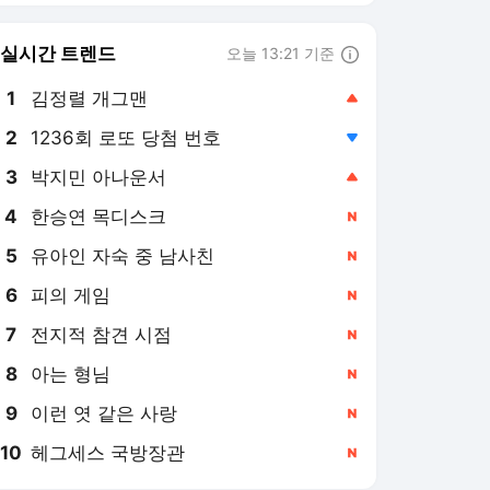
6
피의 게임
,신규
7
전지적 참견 시점
,신규
8
아는 형님
,신규
9
이런 엿 같은 사랑
,신규
10
헤그세스 국방장관
,신규
아이뉴스24 랭킹 뉴스
최근 3시간 집계 결과입니다.
많이 본 뉴스
탐독한 뉴스
1
용산구의회 與 "용산국
제업무지구·용산가족공
원 주택 공급안 철회하
3시간 전
라"