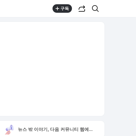
공유하기
검색
구독
뉴스 밖 이야기, 다음 커뮤니티 웹에서 보기
실시간 트렌드
오늘 13:21 기준
툴팁보기
1
김정렬 개그맨
,상승
2
1236회 로또 당첨 번호
,하락
3
박지민 아나운서
,상승
4
한승연 목디스크
,신규
5
유아인 자숙 중 남사친
,신규