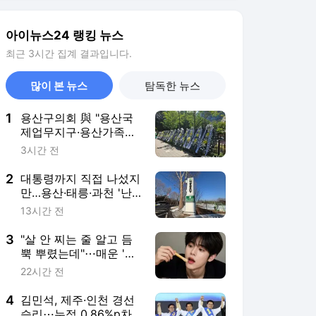
2
대통령까지 직접 나섰지
만…용산·태릉·과천 '난
제 산적'
13시간 전
3
"살 안 찌는 줄 알고 듬
뿍 뿌렸는데"⋯매운 '이
양념', 자주 먹으면 혈당·
22시간 전
혈압 '비상' [헬스+]
4
김민석, 제주·인천 경선
승리⋯누적 0.86%p차
'초박빙'[종합]
1시간 전
5
천안 교회서 지내던 11
세 사망⋯목격자 "침대
묶여 있었다"
30분 전
서비스 바로가기
뉴스
연예
스포츠
뉴스 홈
기후/환경
사회