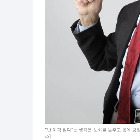
"난 아직 젊다"는 생각은 노화를 늦추고 몸에 긍
스]