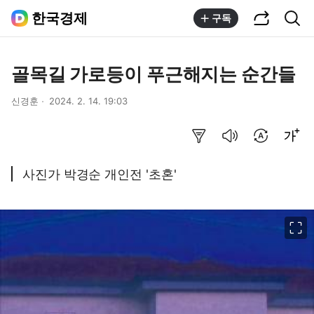
공유하기
통합검색
한국경제
구독
골목길 가로등이 푸근해지는 순간들
신경훈
2024. 2. 14. 19:03
요약보기
음성으로 듣기
번역 설정
글씨크기 조절하기
사진가 박경순 개인전 '초혼'
이미지 크게 보기