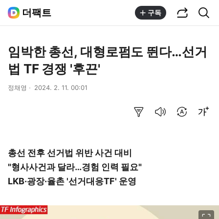
공유하기
통합검색
더팩트
구독
임박한 총선, 대형로펌도 뛴다…선거
법 TF 경쟁 '후끈'
정채영
2024. 2. 11. 00:01
요약보기
음성으로 듣기
번역 설정
글씨크기 조절하기
총선 전후 선거법 위반 사건 대비
"형사사건과 달라…경험 인력 필요"
LKB·광장·율촌 '선거대응TF' 운영
이미지 크게 보기