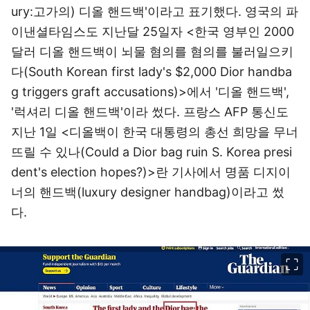
ury:고가의) 디올 핸드백'이라고 표기했다. 영국의 파
이낸셜타임스도 지난달 25일자 <한국 영부인 2000
달러 디올 핸드백이 뇌물 혐의를 혐의를 불러일으키
다(South Korean first lady's $2,000 Dior handba
g triggers graft accusations)>에서 '디올 핸드백',
'럭셔리 디올 핸드백'이라 썼다. 프랑스 AFP 통신도
지난 1일 <디올백이 한국 대통령의 총선 희망을 무너
뜨릴 수 있나(Could a Dior bag ruin S. Korea presi
dent's election hopes?)>란 기사에서 명품 디지이
너의 핸드백(luxury designer handbag)이라고 썼
다.
이미지 크게 보기