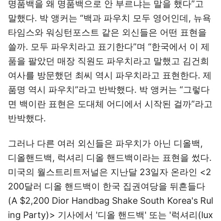
명품백을 왜 명품백으로 안 부르냐는 말을 했다”고
말했다. 박 앵커는 “백과 파우치 모두 영어인데, 뉴욕
타임스와 워싱턴포스트 같은 외신들은 어떤 표현을
쓸까. 모두 파우치라고 표기한다”며 “한국에서 이 제
품을 팔았던 매장 직원도 파우치라고 말했고 김건희
여사를 방문했던 최씨 역시 파우치라고 표현한다. 제
품명 역시 파우치”라고 반박했다. 박 앵커는 “그렇다
면 백이란 표현은 도대체 어디에서 시작된 걸까”라고
반박했다.
그러나 다른 여러 외신들은 파우치가 아닌 디올백,
디올핸드백, 럭셔리 디올 핸드백이라는 표현을 썼다.
미국의 월스트리트저널은 지난달 23일자 온라인 <2
200달러 디올 핸드백이 한국 집권여당을 뒤흔들다
(A $2,200 Dior Handbag Shake South Korea's Rul
ing Party)> 기사에서 '디올 핸드백' 또는 '럭셔리(lux