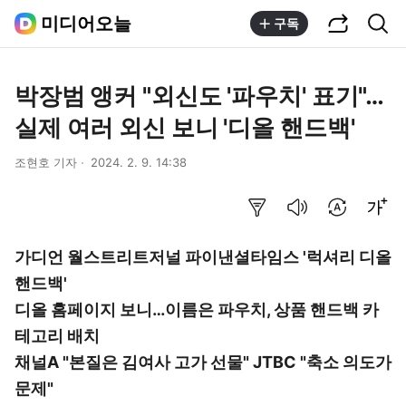
공유하기
통합검색
미디어오늘
구독
박장범 앵커 "외신도 '파우치' 표기"…
실제 여러 외신 보니 '디올 핸드백'
조현호 기자
2024. 2. 9. 14:38
요약보기
음성으로 듣기
번역 설정
글씨크기 조절하기
가디언 월스트리트저널 파이낸셜타임스 '럭셔리 디올
핸드백'
디올 홈페이지 보니…이름은 파우치, 상품 핸드백 카
테고리 배치
채널A "본질은 김여사 고가 선물" JTBC "축소 의도가
문제"