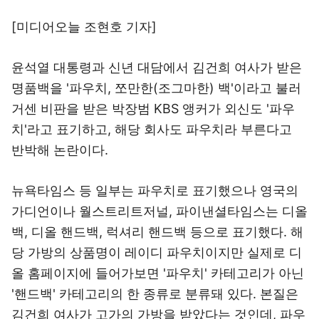
[미디어오늘
조현호 기자
]
윤석열 대통령과 신년 대담에서 김건희 여사가 받은
명품백을 '파우치, 쪼만한(조그마한) 백'이라고 불러
거센 비판을 받은 박장범 KBS 앵커가 외신도 '파우
치'라고 표기하고, 해당 회사도 파우치라 부른다고
반박해 논란이다.
뉴욕타임스 등 일부는 파우치로 표기했으나 영국의
가디언이나 월스트리트저널, 파이낸셜타임스는 디올
백, 디올 핸드백, 럭셔리 핸드백 등으로 표기했다. 해
당 가방의 상품명이 레이디 파우치이지만 실제로 디
올 홈페이지에 들어가보면 '파우치' 카테고리가 아닌
'핸드백' 카테고리의 한 종류로 분류돼 있다. 본질은
김건희 여사가 고가의 가방을 받았다는 것인데, 파우