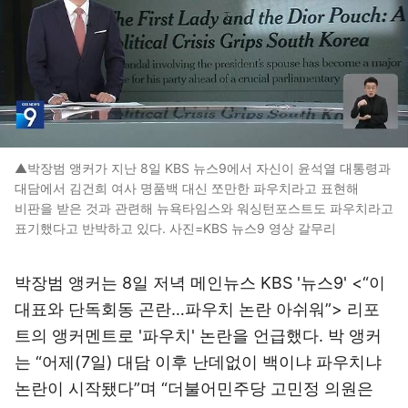
▲박장범 앵커가 지난 8일 KBS 뉴스9에서 자신이 윤석열 대통령과
대담에서 김건희 여사 명품백 대신 쪼만한 파우치라고 표현해
비판을 받은 것과 관련해 뉴욕타임스와 워싱턴포스트도 파우치라고
표기했다고 반박하고 있다. 사진=KBS 뉴스9 영상 갈무리
박장범 앵커는 8일 저녁 메인뉴스 KBS '뉴스9' <“이
대표와 단독회동 곤란…파우치 논란 아쉬워”> 리포
트의 앵커멘트로 '파우치' 논란을 언급했다. 박 앵커
는 “어제(7일) 대담 이후 난데없이 백이냐 파우치냐
논란이 시작됐다”며 “더불어민주당 고민정 의원은