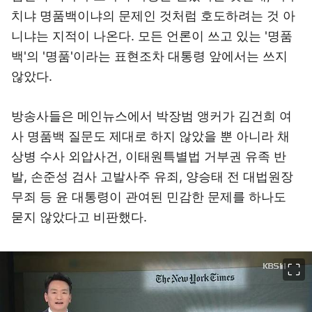
치냐 명품백이냐의 문제인 것처럼 호도하려는 것 아
니냐는 지적이 나온다. 모든 언론이 쓰고 있는 '명품
백'의 '명품'이라는 표현조차 대통령 앞에서는 쓰지
않았다.
방송사들은 메인뉴스에서 박장범 앵커가 김건희 여
사 명품백 질문도 제대로 하지 않았을 뿐 아니라 채
상병 수사 외압사건, 이태원특별법 거부권 유족 반
발, 손준성 검사 고발사주 유죄, 양승태 전 대법원장
무죄 등 윤 대통령이 관여된 민감한 문제를 하나도
묻지 않았다고 비판했다.
이미지 크게 보기