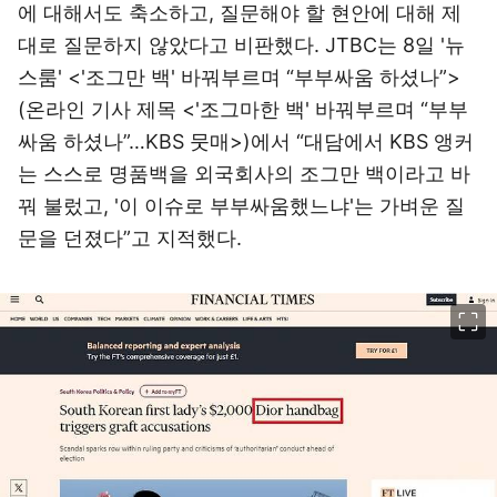
에 대해서도 축소하고, 질문해야 할 현안에 대해 제
대로 질문하지 않았다고 비판했다. JTBC는 8일 '뉴
스룸' <'조그만 백' 바꿔부르며 “부부싸움 하셨나”>
(온라인 기사 제목 <'조그마한 백' 바꿔부르며 “부부
싸움 하셨나”…KBS 뭇매>)에서 “대담에서 KBS 앵커
는 스스로 명품백을 외국회사의 조그만 백이라고 바
꿔 불렀고, '이 이슈로 부부싸움했느냐'는 가벼운 질
문을 던졌다”고 지적했다.
이미지 크게 보기