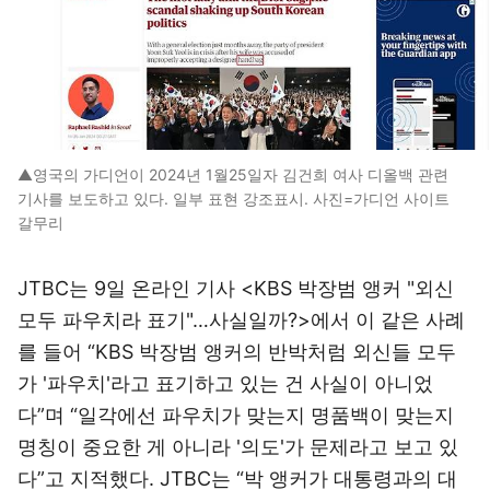
▲영국의 가디언이 2024년 1월25일자 김건희 여사 디올백 관련
기사를 보도하고 있다. 일부 표현 강조표시. 사진=가디언 사이트
갈무리
JTBC는 9일 온라인 기사 <KBS 박장범 앵커 "외신
모두 파우치라 표기"…사실일까?>에서 이 같은 사례
를 들어 “KBS 박장범 앵커의 반박처럼 외신들 모두
가 '파우치'라고 표기하고 있는 건 사실이 아니었
다”며 “일각에선 파우치가 맞는지 명품백이 맞는지
명칭이 중요한 게 아니라 '의도'가 문제라고 보고 있
다”고 지적했다. JTBC는 “박 앵커가 대통령과의 대