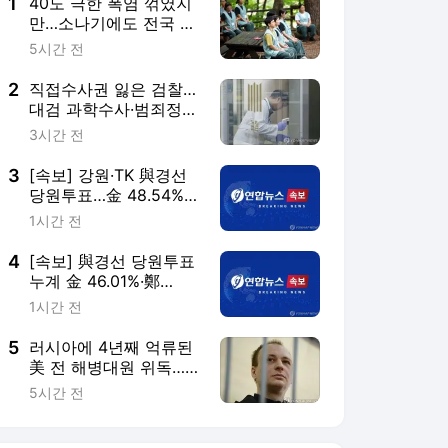
5
러시아에 4년째 억류된
美 전 해병대원 위독…
美 "깊이 우려"
5시간 전
서비스 바로가기
뉴스
연예
스포츠
뉴스 홈
기후/환경
사회
경제
정치
국제
문화
IT/과학
인물
지식/칼럼
연재
배열설명서