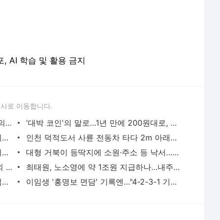
피지 출신 日 럭비선수, 35도 폭염속 야외 훈련하다 열사병 사망(종합) | 연합뉴스
최태원, 노소영에 약 1조원 지급하나…내주 재상고 안하면 확정(종합) | 연합뉴스
바이든 차남 "아버지, 암 전이돼 고통스럽게 투병 중" | 연합뉴스
이임생 '홍명보 면담' 기록엔…"4-2-3-1 기본에 4-3-3도" | 연합뉴스
서비스 약관/정책
 글쓴이에 있으며, Daum의 입장과 다를 수 있습니다.