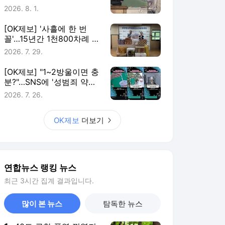
연합뉴스 랭킹 뉴스
최근 3시간 집계 결과입니다.
많이 본 뉴스
탐독한 뉴스
1
40도 극한 폭염 꺾였지
만…소나기에도 전국 무
더위 "지친다"
5시간 전
2
직접수사권 잃은 검찰…
대검 과학수사·범죄정보
부서도 수술대에
3시간 전
3
[속보] 강원·TK 與경선
당원투표…金 48.54%·
鄭 44.40%·宋 7.06%
1시간 전
4
[속보] 與경선 당원투표
누계 金 46.01%·鄭
44.53%…가중치 미반영
1시간 전