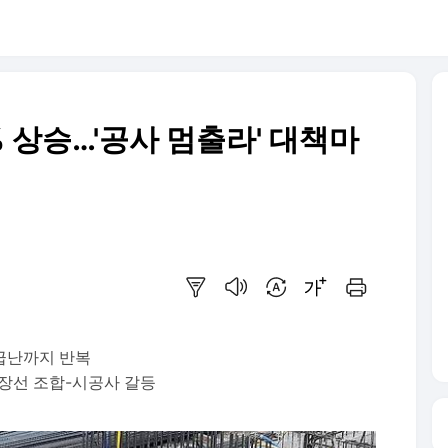
 상승…'공사 멈출라' 대책마
요약보기
음성으로 듣기
번역 설정
글씨크기 조절하기
인쇄하기
급난까지 반복
장선 조합-시공사 갈등