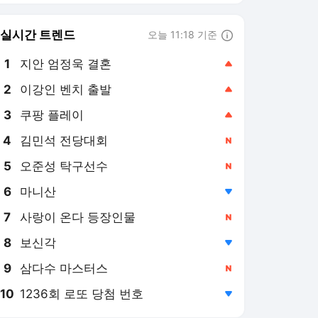
8
보신각
,하락
9
삼다수 마스터스
,신규
10
1236회 로또 당첨 번호
,하락
연합뉴스
PICK
OK제보
로컬의 재발견
반려동물
특파원 시선
게임위드인
아프리카 인물 열전
AI픽
현장in
사이테크+
베스트셀러