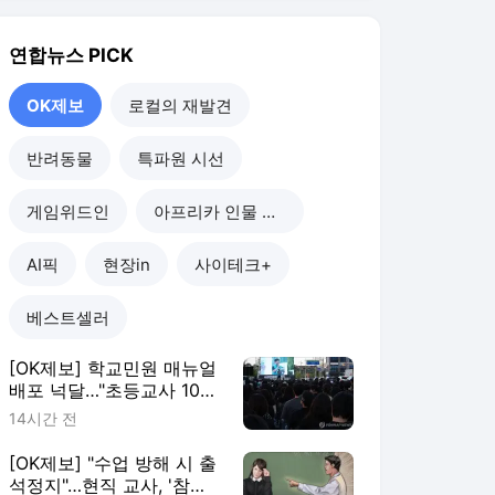
[OK제보] 학교민원 매뉴얼
배포 넉달…"초등교사 10명
중 7명 존재 몰라"
14시간 전
[OK제보] "수업 방해 시 출
석정지"…현직 교사, '참교
육법' 국민청원
2026. 8. 1.
[OK제보] '사흘에 한 번
꼴'…15년간 1천800차례 복
지시설 찾은 '나눔왕'
2026. 7. 29.
[OK제보] "1~2방울이면 충
분?"…SNS에 '성범죄 약물'
광고 횡행
2026. 7. 26.
OK제보
더보기