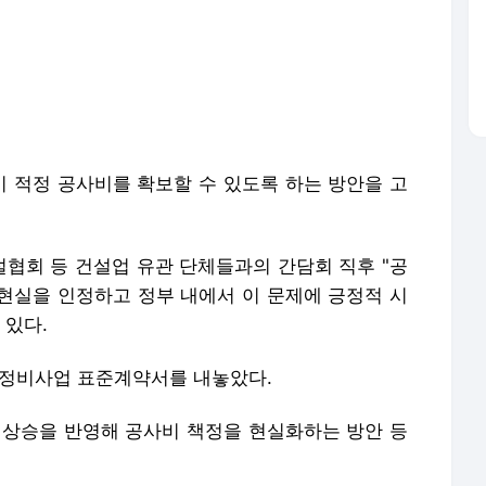
 정비사업 표준계약서를 내놓았다.
 상승을 반영해 공사비 책정을 현실화하는 방안 등
포, AI 학습 및 활용 금지
론사로 이동합니다.
말·소 피까지 환자에게…"중일전쟁 때 日의대서 인체 수혈실험" | 연합뉴스
'대박 코인'의 말로…1년 만에 200원대로, 100분의 1 쪽박 | 연합뉴스
'축구의 신' 메시 부친 별세…스타 아들 뒤에 선 조용한 조력자 | 연합뉴스
인천 덕적도서 사륜 전동차 타다 2m 아래로 추락한 80대 사망 | 연합뉴스
봉황대기서 나온 낭만야구…1회 21실점에도 볼넷 없이 정면 승부 | 연합뉴스
대형 거북이 등딱지에 소원·주소 등 낙서…부산 해안가서 발견 | 연합뉴스