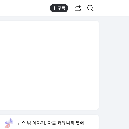
공유하기
검색
구독
뉴스 밖 이야기, 다음 커뮤니티 웹에서 보기
실시간 트렌드
오늘 11:18 기준
툴팁보기
1
지안 엄정욱 결혼
,상승
2
이강인 벤치 출발
,상승
3
쿠팡 플레이
,상승
4
김민석 전당대회
,신규
5
오준성 탁구선수
,신규
6
마니산
,하락
7
사랑이 온다 등장인물
,신규