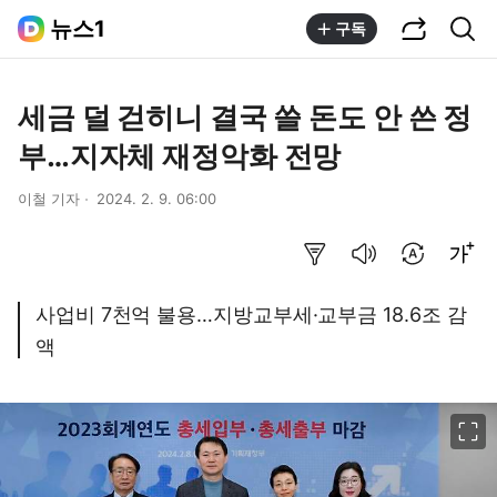
공유하기
통합검색
뉴스1
구독
세금 덜 걷히니 결국 쓸 돈도 안 쓴 정
부…지자체 재정악화 전망
이철 기자
2024. 2. 9. 06:00
요약보기
음성으로 듣기
번역 설정
글씨크기 조절하기
사업비 7천억 불용…지방교부세·교부금 18.6조 감
액
이미지 크게 보기