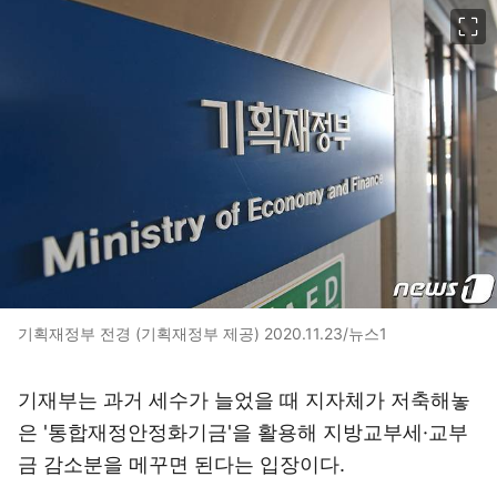
이미지 크게 보기
기획재정부 전경 (기획재정부 제공) 2020.11.23/뉴스1
기재부는 과거 세수가 늘었을 때 지자체가 저축해놓
은 '통합재정안정화기금'을 활용해 지방교부세·교부
금 감소분을 메꾸면 된다는 입장이다.