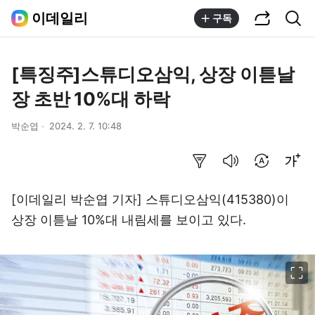
공유하기
통합검색
이데일리
구독
[특징주]스튜디오삼익, 상장 이튿날
장 초반 10%대 하락
박순엽
2024. 2. 7. 10:48
요약보기
음성으로 듣기
번역 설정
글씨크기 조절하기
[이데일리 박순엽 기자] 스튜디오삼익(415380)이
상장 이튿날 10%대 내림세를 보이고 있다.
이미지 크게 보기