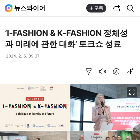
공유하기
통합검색
뉴스와이어
구독
‘I-FASHION & K-FASHION 정체성
과 미래에 관한 대화’ 토크쇼 성료
2024. 2. 5. 09:37
요약보기
음성으로 듣기
번역 설정
글씨크기 조절하기
이미지 크게 보기