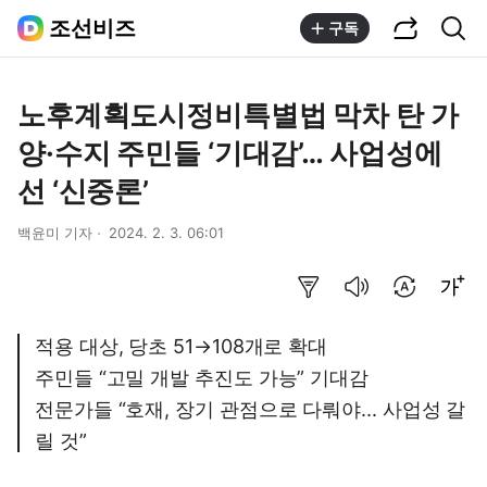
공유하기
통합검색
조선비즈
구독
노후계획도시정비특별법 막차 탄 가
양·수지 주민들 ‘기대감’… 사업성에
선 ‘신중론’
백윤미 기자
2024. 2. 3. 06:01
요약보기
음성으로 듣기
번역 설정
글씨크기 조절하기
적용 대상, 당초 51→108개로 확대
주민들 “고밀 개발 추진도 가능” 기대감
전문가들 “호재, 장기 관점으로 다뤄야... 사업성 갈
릴 것”