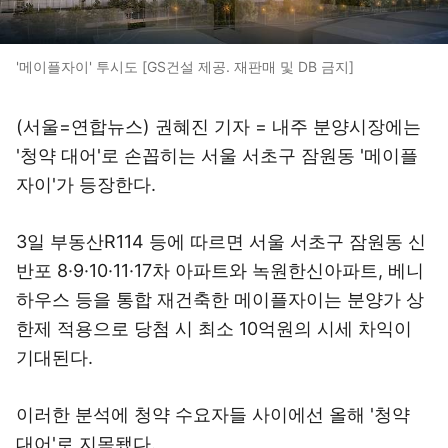
'메이플자이' 투시도 [GS건설 제공. 재판매 및 DB 금지]
(서울=연합뉴스) 권혜진 기자 = 내주 분양시장에는
'청약 대어'로 손꼽히는 서울 서초구 잠원동 '메이플
자이'가 등장한다.
3일 부동산R114 등에 따르면 서울 서초구 잠원동 신
반포 8·9·10·11·17차 아파트와 녹원한신아파트, 베니
하우스 등을 통합 재건축한 메이플자이는 분양가 상
한제 적용으로 당첨 시 최소 10억원의 시세 차익이
기대된다.
이러한 분석에 청약 수요자들 사이에선 올해 '청약
대어'로 지목됐다.