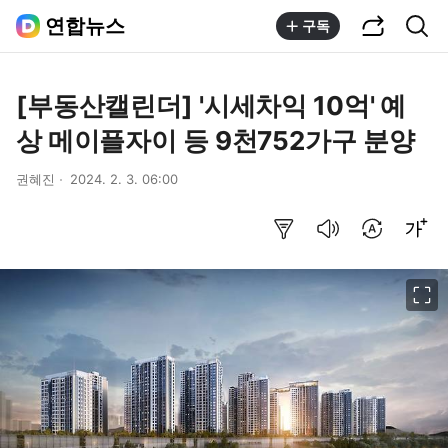
공유하기
통합검색
연합뉴스
구독
[부동산캘린더] '시세차익 10억' 예
상 메이플자이 등 9천752가구 분양
권혜진
2024. 2. 3. 06:00
요약보기
음성으로 듣기
번역 설정
글씨크기 조절하기
이미지 크게 보기