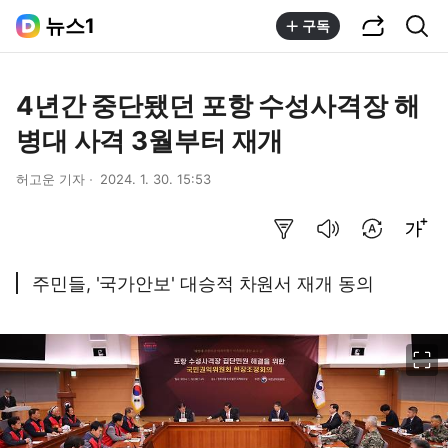
공유하기
통합검색
뉴스1
구독
4년간 중단됐던 포항 수성사격장 해
병대 사격 3월부터 재개
허고운 기자
2024. 1. 30. 15:53
요약보기
음성으로 듣기
번역 설정
글씨크기 조절하기
주민들, '국가안보' 대승적 차원서 재개 동의
이미지 크게 보기