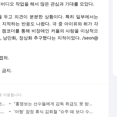
직비디오 작업을 해서 많은 관심과 기대를 모았다.
석을 두고 의견이 분분한 상황이다. 특히 일부에서는
지적하는 반응도 나왔다. 극 중 아이유와 뷔가 각
, 캠코더를 통해 비장애인 커플의 사랑을 이상적으
 낭만화, 정상화 추구했다는 지적이었다. /seon@
캡처.
포 금지.
로 이동합니다.
신동엽, 대학로 비하발언 사과..“부족한 언행, 현장 노고 배려 못했다” [전문]
“홍명보는 선수들에게 감독 취급도 못 받았구만…” 축구팬들이 충격받은 이유…남아공전 하
품절녀 된 '미달이' 김성은, 못 알아볼 뻔..우아함 물씬 "생일 축하해"
'아형' 잠정 휴식 김희철 "슈주 때 보다 수입 많다"…복귀 기대UP [핫피플]