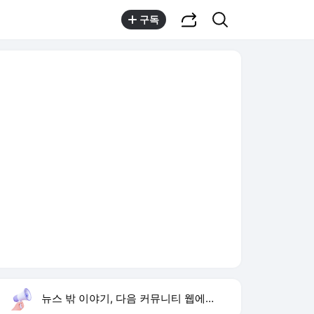
공유하기
검색
구독
뉴스 밖 이야기, 다음 커뮤니티 웹에서 보기
실시간 트렌드
오늘 8:09 기준
툴팁보기
1
그늘로 앱
,신규
2
방은희 어머니 고독사
,유지
3
윤민우 윤리위원장
,상승
4
하영 4대째 의사 집안
,하락
5
차인표 동생 구강암 사망
,하락
6
SK하이닉스 54조 투자
,하락
7
카카오 임금협약
,하락