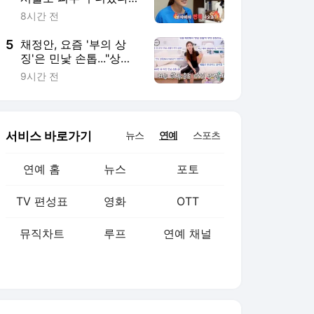
뮤직차트
루프
연예 채널