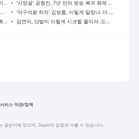
"1년간 고민" 김빈우, 결국 韓 떠나 발리 이민…논란 속 새출발
'사망설' 공형진, 7년 만의 방송 복귀 화제 "1억 시계, 10개 팔아버텼다" [핫피플]
[단독] '상위 0.5%' 고지용 子 승재, 전처 허양임이 키운다…극비 이혼 2년 만 고백 (종합)
‘야구여왕 하차’ 김보름, 이렇게 말랐나..더 야위어진 근황 ‘걱정’
"좋은 아빠 되고싶다"던 손흥민, 결혼설 확산..왼손 약지 '970만원 웨딩링' 포착[핫피플]
김연아, 단발이 이렇게 시크할 줄이야..도발적 눈빛까지
서비스 약관/정책
 글쓴이에 있으며, Daum의 입장과 다를 수 있습니다.