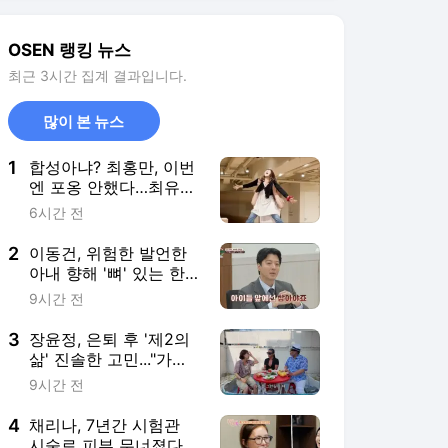
아야죠" ('이혼숙려캠
프')
3
장윤정, 은퇴 후 '제2의
삶' 진솔한 고민..."가수
그만두면 뭘로 살까"
9시간 전
('장공장장윤정')
4
채리나, 7년간 시험관
시술로 피부 무너졌다
“카메라 보는 게 스트레
8시간 전
스”(‘터치미’)
5
채정안, 요즘 '부의 상
징'은 민낯 손톱..."상류
층도 아닌 주제에" 폭소
9시간 전
('채정안TV')
서비스 바로가기
뉴스
연예
스포츠
연예 홈
뉴스
포토
TV 편성표
영화
OTT