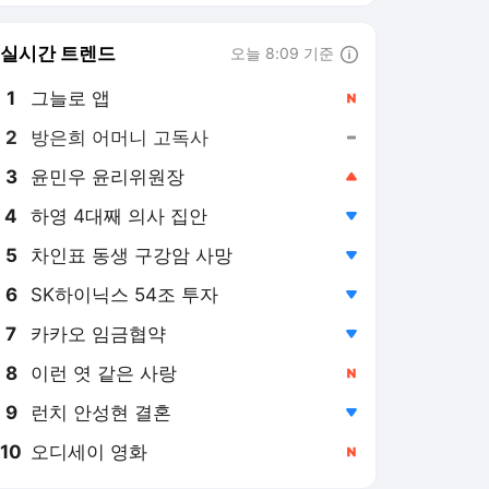
8
이런 엿 같은 사랑
,신규
9
런치 안성현 결혼
,하락
10
오디세이 영화
,신규
OSEN 랭킹 뉴스
최근 3시간 집계 결과입니다.
많이 본 뉴스
1
합성아냐? 최홍만, 이번
엔 포옹 안했다…최유정
들어올리고 ‘미소’
6시간 전
2
이동건, 위험한 발언한
아내 향해 '뼈' 있는 한
마디..."아이들 앞에선 참
9시간 전