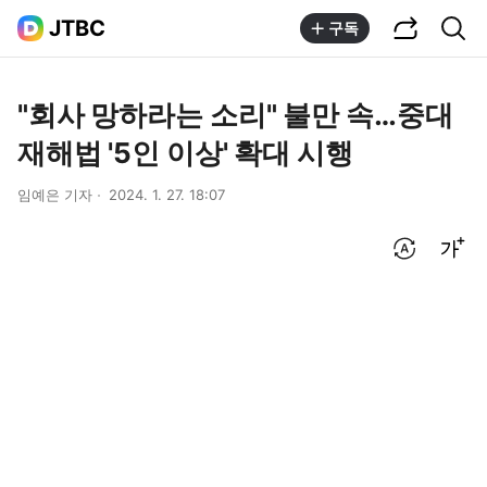
공유하기
통합검색
JTBC
구독
"회사 망하라는 소리" 불만 속…중대
재해법 '5인 이상' 확대 시행
임예은 기자
2024. 1. 27. 18:07
번역 설정
글씨크기 조절하기