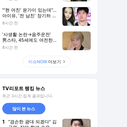
"'현 여친' 윤가이 있는데"…
아이유, '전 남친' 장기하 노
래 언급에 갑론을박
8시간 전
'사생활 논란→음주운전'
男스타, 45세에도 여전한
꽃미모…母과 달달한 시간
8시간 전
[RE:스타]
이슈NOW
더보기
TV리포트 랭킹 뉴스
최근 3시간 집계 결과입니다.
많이 본 뉴스
1
"겸손한 광대 되겠다" 김