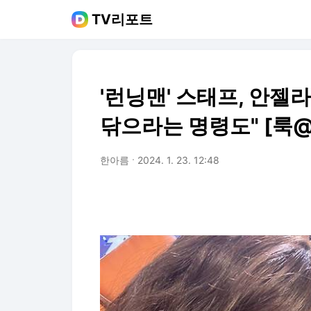
TV리포트
'런닝맨' 스태프, 안젤라 
닦으라는 명령도" [룩
한아름
2024. 1. 23. 12:48