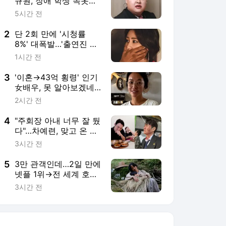
규원, 장애 학생 속옷
'손세탁→졸업식 참
5시간 전
석'까지…뒤늦은 전해진
미담
2
단 2회 만에 '시청률
8%' 대폭발…'출연진 논
란'에도 입소문 제대로
1시간 전
탄 韓 드라마 ('유부녀
킬러')
3
'이혼→43억 횡령' 인기
女배우, 못 알아보겠네…
까만 태닝 피부 눈길
2시간 전
[RE:스타]
4
"주회장 아내 너무 잘 뒀
다"…차예련, 맞고 온 주
상욱 위한 정성 가득 내
3시간 전
조 [RE:뷰]
5
3만 관객인데…2일 만에
넷플 1위→전 세계 호평
이어 '벡델초이스10'까
3시간 전
지 선정된 韓 영화