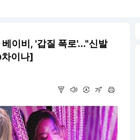
베이비, '갑질 폭로'..."신발
@차이나]
요약보기
음성으로 듣기
번역 설정
글씨크기 조절하기
인쇄하기