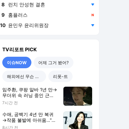
8
런치 안성현 결혼
,하락
9
홈플러스
,신규
10
윤민우 윤리위원장
,하락
TV리포트
PICK
이슈NOW
어제 그거 봤어?
해외에선 무슨 일이?
리폿-트
임주환, 쿠팡 알바 1년 만→
무더위 속 러닝 중인 근황
[RE:스타]
7시간 전
수애, 공백기 4년 만 복귀
→작품 불발에 아쉬움…"쉬
는 동안 계속 기다려"
8시간 전