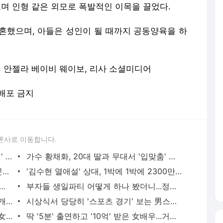
으며 인형 같은 외모로 폭발적인 이목을 끌었다.
혼했으며, 아들은 성인이 될 때까지 공동양육을 하
/ 사진= 안젤라 베이비 웨이보, 리사 소셜미디어
재배포 금지
론사로 이동합니다.
라이징 스타 커플 탄생?...실수로 '같은 집' 인증 (+사진)
가수 황채화, 20대 딸과 무대서 '입맞춤' 퍼포먼스..."미리 묻지 않았다"
26세 라이징 스타, 돌연 은퇴...'사랑' 때문이었습니다
'김수현 열애설' 상대, 1박에 1박에 2300만 원 호텔서 숙박...돈 얼마나 많길래
근한 '37세 연하' 여친, 소름 과거 밝혀졌다...팬들 걱정 ↑
부자들 생일파티 어떻게 하나 봤더니...정말 부럽네요
"식물과 함께"...어메이징한 성적 취향 공개한 유명 男가수
시상식서 당당히 '스포츠 경기' 보는 男스타 (+사진)
나체로 집 문 밖 '배달 음식' 가져왔다는 女스타..."빠르게 움직이면 돼"
딱 '5분' 출연하고 '10억' 받은 女배우...거품일까 실력일까