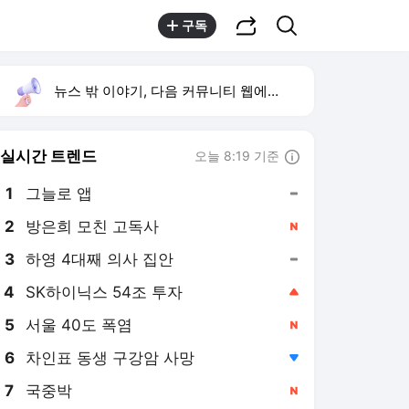
공유하기
검색
구독
뉴스 밖 이야기, 다음 커뮤니티 웹에서 보기
실시간 트렌드
오늘 8:19 기준
툴팁보기
1
그늘로 앱
,유지
2
방은희 모친 고독사
,신규
3
하영 4대째 의사 집안
,유지
4
SK하이닉스 54조 투자
,상승
5
서울 40도 폭염
,신규
6
차인표 동생 구강암 사망
,하락
7
국중박
,신규