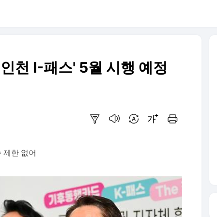
인천 I-패스' 5월 시행 예정
요약보기
음성으로 듣기
번역 설정
글씨크기 조절하기
인쇄하기
수 제한 없어