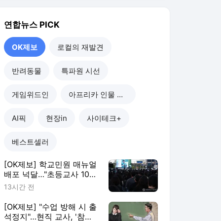
[OK제보] 학교민원 매뉴얼
배포 넉달…"초등교사 10명
중 7명 존재 몰라"
13시간 전
[OK제보] "수업 방해 시 출
석정지"…현직 교사, '참교
육법' 국민청원
2026. 8. 1.
[OK제보] '사흘에 한 번
꼴'…15년간 1천800차례 복
지시설 찾은 '나눔왕'
2026. 7. 29.
[OK제보] "1~2방울이면 충
분?"…SNS에 '성범죄 약물'
광고 횡행
2026. 7. 26.
OK제보
더보기