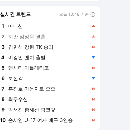
8
최우수산
,신규
9
박서진 황혜선 핑크빛
,신규
10
손서연 U-17 여자 배구 3연승
,신규
연합뉴스
PICK
OK제보
로컬의 재발견
반려동물
특파원 시선
게임위드인
아프리카 인물 열전
AI픽
현장in
사이테크+
베스트셀러