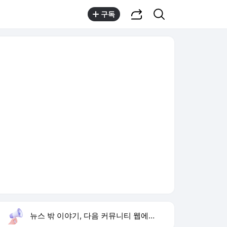
공유하기
검색
구독
뉴스 밖 이야기, 다음 커뮤니티 웹에서 보기
실시간 트렌드
오늘 10:48 기준
툴팁보기
1
마니산
,상승
2
지안 엄정욱 결혼
,상승
3
김민석 강원·TK 승리
,신규
4
이강인 벤치 출발
,하락
5
맨시티 아틀레티코
,신규
6
보신각
,하락
7
홍진호 마운자로 요요
,신규