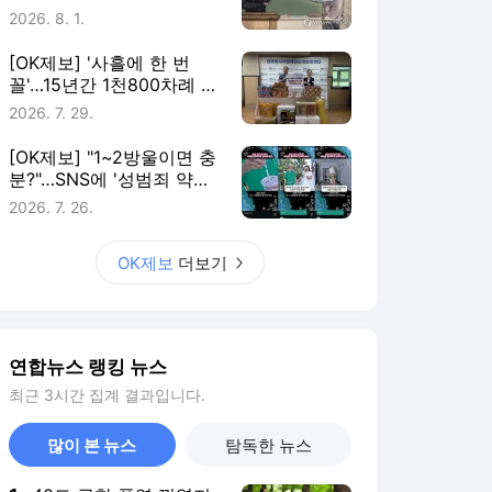
연합뉴스 랭킹 뉴스
최근 3시간 집계 결과입니다.
많이 본 뉴스
탐독한 뉴스
1
40도 극한 폭염 꺾였지
만…소나기에도 전국 무
더위 "지친다"
4시간 전
2
직접수사권 잃은 검찰…
대검 과학수사·범죄정보
부서도 수술대에
2시간 전
3
[속보] 강원·TK 與경선
당원투표…金 48.54%·
鄭 44.40%·宋 7.06%
1시간 전
4
[속보] 與경선 당원투표
누계 金 46.01%·鄭
44.53%…가중치 미반영
1시간 전