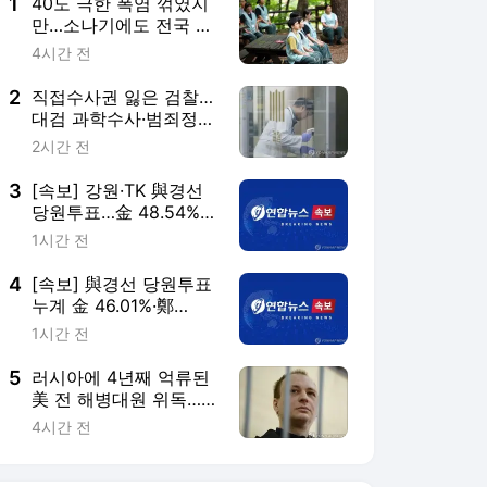
5
러시아에 4년째 억류된
美 전 해병대원 위독…
美 "깊이 우려"
4시간 전
서비스 바로가기
뉴스
연예
스포츠
뉴스 홈
기후/환경
사회
경제
정치
국제
문화
IT/과학
인물
지식/칼럼
연재
배열설명서