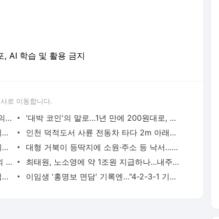
론사로 이동합니다.
말·소 피까지 환자에게…"중일전쟁 때 日의대서 인체 수혈실험" | 연합뉴스
'대박 코인'의 말로…1년 만에 200원대로, 100분의 1 쪽박 | 연합뉴스
'축구의 신' 메시 부친 별세…스타 아들 뒤에 선 조용한 조력자 | 연합뉴스
인천 덕적도서 사륜 전동차 타다 2m 아래로 추락한 80대 사망 | 연합뉴스
봉황대기서 나온 낭만야구…1회 21실점에도 볼넷 없이 정면 승부 | 연합뉴스
대형 거북이 등딱지에 소원·주소 등 낙서…부산 해안가서 발견 | 연합뉴스
피지 출신 日 럭비선수, 35도 폭염속 야외 훈련하다 열사병 사망(종합) | 연합뉴스
최태원, 노소영에 약 1조원 지급하나…내주 재상고 안하면 확정(종합) | 연합뉴스
바이든 차남 "아버지, 암 전이돼 고통스럽게 투병 중" | 연합뉴스
이임생 '홍명보 면담' 기록엔…"4-2-3-1 기본에 4-3-3도" | 연합뉴스
서비스 약관/정책