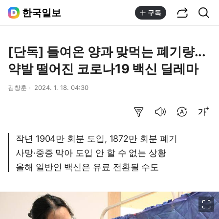
공유하기
통합검색
한국일보
구독
[단독] 들여온 양과 맞먹는 폐기량...
약발 떨어진 코로나19 백신 딜레마
김창훈
2024. 1. 18. 04:30
요약보기
음성으로 듣기
번역 설정
글씨크기 조절하기
작년 1904만 회분 도입, 1872만 회분 폐기
사망·중증 막아 도입 안 할 수 없는 상황
올해 일반인 백신은 유료 전환될 수도
이미지 크게 보기