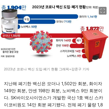
이미지 크게 보기
2023년 코로나 백신 도입·폐기 현황 그래픽=강준구 기자
지난해 폐기한 백신은 모더나 1,502만 회분, 화이자
149만 회분, 얀센 198만 회분, 노바백스 9만 회분이
다. SK바이오사이언스가 개발한 국산 1호 백신 스카
이코비원도 14만 회분 폐기됐다. 전체 폐기 물량 1,8