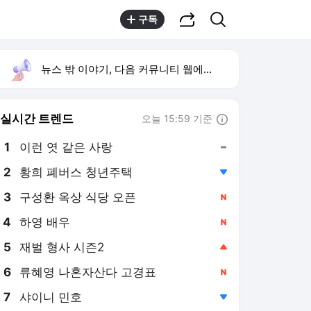
공유하기
검색
구독
뉴스 밖 이야기, 다음 커뮤니티 웹에서 보기
실시간 트렌드
오늘 15:59 기준
툴팁보기
1
이런 엿 같은 사랑
,유지
2
황희 폐버스 청년주택
,하락
3
구성환 옥상 식당 오픈
,신규
4
하영 배우
,신규
6
류혜영 나혼자산다 고경표
,신규
7
샤이니 민호
,하락