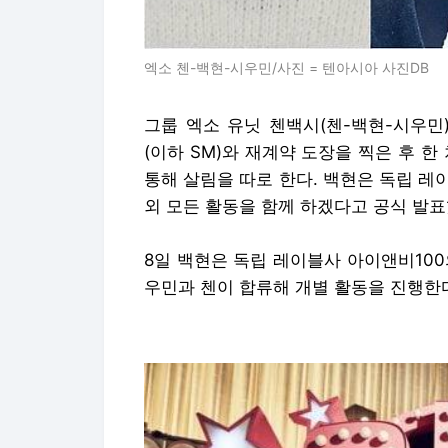
엑소 첸-백현-시우민/사진 = 텐아시아 사진DB
그룹 엑소 유닛 첸백시(첸-백현-시우민
(이하 SM)와 재계약 도장을 찍은 후 
통해 살림을 따로 한다. 백현은 독립 레
외 모든 활동을 함께 하겠다고 공식 발
8일 백현은 독립 레이블사 아이앤비10
우민과 첸이 합류해 개별 활동을 진행한