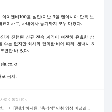
치 아이앤비100을 설립(지난 3일 텐아시아 단독 보
 대표이사로, 사내이사 등기까지 모두 마쳤다.
"3인과 진행된 신규 전속 계약이 여전히 유효한 상
힐 수는 없지만 회사와 합의한 바에 따라, 첸백시 3
부연한 바 있다.
a.co.kr
배포 금지.
론사로 이동합니다.
[종합] 킹 받는 임시완, 때아닌 해명 "'깻잎이유~' 표준어 발음 모르지 않았다" | 텐아시아
[종합] 하지원, "충격적" 만취 영상 어땠길래…"몸으로 표현한 것" 해명 ('미우새') | 텐아시아