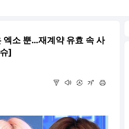
 엑소 뿐…재계약 유효 속 사
슈]
요약보기
음성으로 듣기
번역 설정
글씨크기 조절하기
인쇄하기