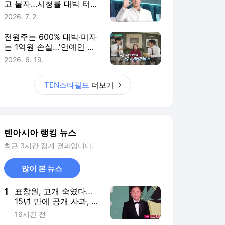
고 붙자…시청률 대박 터진
직급 타이틀 [TEN스타필
2026. 7. 2.
드]
전원주는 600% 대박·미자
는 1억원 손실…'연예인 주
식 썰전' 위험한 판타지
2026. 6. 19.
[TEN스타필드]
TEN스타필드
더보기
텐아시아 랭킹 뉴스
최근 3시간 집계 결과입니다.
많이 본 뉴스
1
표창원, 고개 숙였다…
15년 만에 공개 사과, 남
규리에 "내가 틀렸어"
16시간 전
('히든아이')