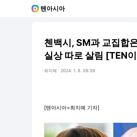
텐아시아
첸백시, SM과 교집합은
실상 따로 살림 [TEN이
최지예
2024. 1. 8. 09:39
[텐아시아=최지예 기자]