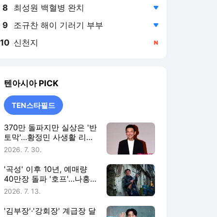
8
최성원 백혈병 완치
,하락
9
조규찬 해이 기러기 부부
,하락
10
신천지
,신규
텐아시아
PICK
TEN스타필드
370만 돌파지만 실상은 '반
토막'…황정민 사생활 리스
크까지 덮친 '호프' [TEN스
2026. 7. 30.
타필드]
'곡성' 이후 10년, 예매량
40만장 돌파 '호프'…나홍
진 신작 향한 기대와 우려
2026. 7. 13.
[TEN스타필드]
'김부장'·'강회장' 계급장 달