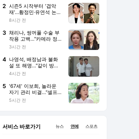
2
시즌5 시작부터 '겹악
재'…황정민·유연석 논란
에 난감해진 '틈만나
8시간 전
면,'[TEN스타필드]
3
채리나, 쌍꺼풀 수술 부
작용 고백…"카메라 정
면 보기 싫었다" ('터치
3시간 전
미')
4
나영석, 배정남과 불화
설 또 해명…"같이 방송
해도 안 믿어" ('십오야')
4시간 전
5
'67세' 이보희, 놀라운
자기 관리 비결…"셀프
로 20년, 거울 보면 덜
5시간 전
심란해"
서비스 바로가기
뉴스
연예
스포츠