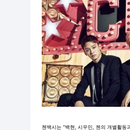
첸백시는 "백현, 시우민, 첸의 개별활동