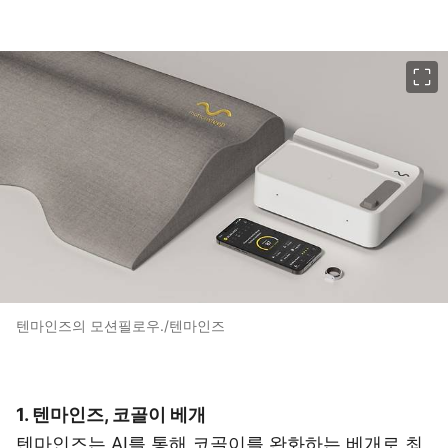
이미지 크게 보기
텐마인즈의 모션필로우./텐마인즈
1. 텐마인즈, 코골이 베개
텐마인즈는 AI를 통해 코골이를 완화하는 베개로 최