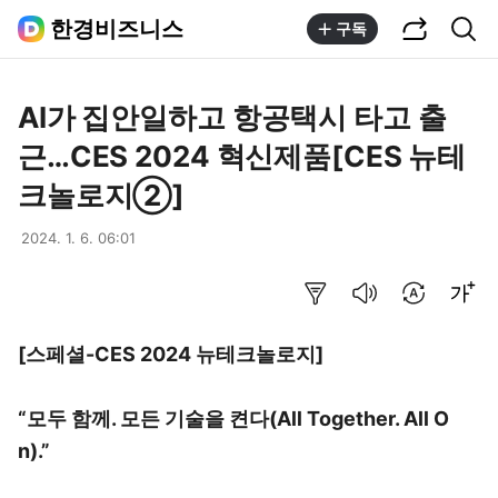
공유하기
통합검색
한경비즈니스
구독
AI가 집안일하고 항공택시 타고 출
근…CES 2024 혁신제품[CES 뉴테
크놀로지②]
2024. 1. 6. 06:01
요약보기
음성으로 듣기
번역 설정
글씨크기 조절하기
[스페셜-CES 2024 뉴테크놀로지]
“모두 함께. 모든 기술을 켠다(All Together. All O
n).”