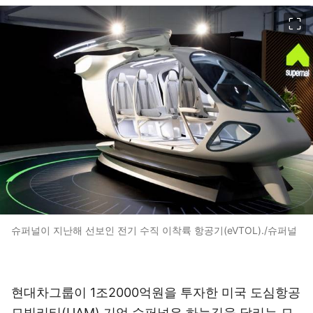
이미지 크게 보기
슈퍼널이 지난해 선보인 전기 수직 이착륙 항공기(eVTOL)./슈퍼널
현대차그룹이 1조2000억원을 투자한 미국 도심항공
모빌리티(UAM) 기업 슈퍼널은 하늘길을 달리는 모