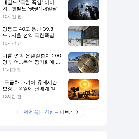
내일도 '극한 폭염' 이어
져…햇볕도 '쨍쨍'[내일날
씨]
10시간 전
영등포 40도·용산 39.8
도…서울 전역 극한폭염
10시간 전
사흘 연속 온열질환자 200
명 넘어…폭염 장기화에 누
적 2665명
11시간 전
"구급차 대기에 휴게시간
보장"…폭염에 연예계 '비상
태세'(종합)
12시간 전
펄펄 끓는 한반도
더보기