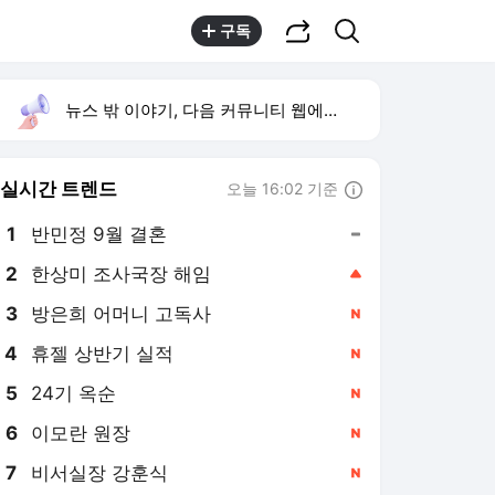
공유하기
검색
구독
뉴스 밖 이야기, 다음 커뮤니티 웹에서 보기
실시간 트렌드
오늘 16:02 기준
툴팁보기
1
반민정 9월 결혼
,유지
2
한상미 조사국장 해임
,상승
3
방은희 어머니 고독사
,신규
4
휴젤 상반기 실적
,신규
5
24기 옥순
,신규
6
이모란 원장
,신규
7
비서실장 강훈식
,신규