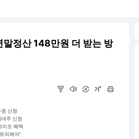
연말정산 148만원 더 받는 방
요약보기
음성으로 듣기
번역 설정
글씨크기 조절하기
인쇄하기
수증 신청
세대주 신청
석이조 혜택
 유의해야”