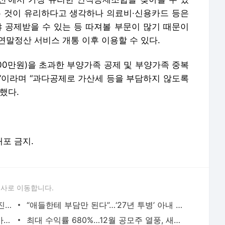
는 것이 유리하다고 생각하나 의료비·신용카드 등은
공제받을 수 있는 등 따져볼 부문이 많기 때문이
 연말정산 서비스 개통 이후 이용할 수 있다.
00만원)을 초과한 부양가족 공제 및 부양가족 중복
”이라며 “과다공제로 가산세 등을 부담하지 않도록
했다.
배포 금지.
론사로 이동합니다.
땅주인 몰래 환기구 설치?…GTX 졸속추진 논란
“애들한테 부담만 된다”…‘27년 투병’ 아내 살해한 남편 [그해 오늘]
“붕어빵 1개 4000원” “현금만”…명동 물가에 유학생 ‘경악’
최대 수익률 680%…12월 공모주 열풍, 새해에도 이어갈까