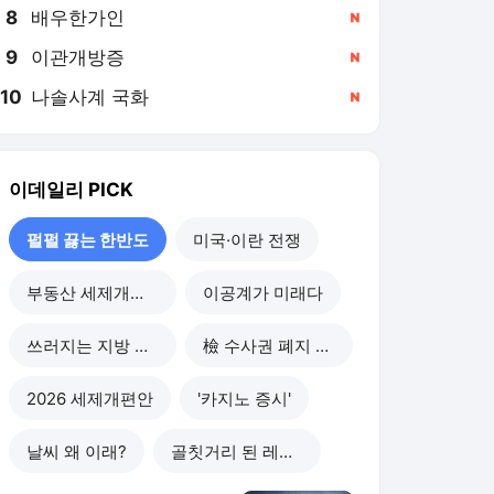
8
배우한가인
,신규
9
이관개방증
,신규
10
나솔사계 국화
,신규
이데일리
PICK
펄펄 끓는 한반도
미국·이란 전쟁
부동산 세제개편 후폭풍
이공계가 미래다
쓰러지는 지방 부동산
檢 수사권 폐지 후폭풍
2026 세제개편안
'카지노 증시'
날씨 왜 이래?
골칫거리 된 레버리지