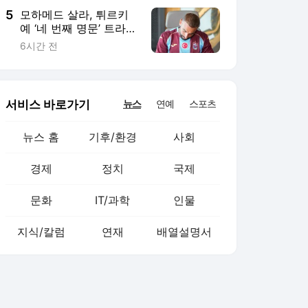
5
모하메드 살라, 튀르키
예 ‘네 번째 명문’ 트라브
존스포르행
6시간 전
서비스 바로가기
뉴스
연예
스포츠
뉴스 홈
기후/환경
사회
경제
정치
국제
문화
IT/과학
인물
지식/칼럼
연재
배열설명서