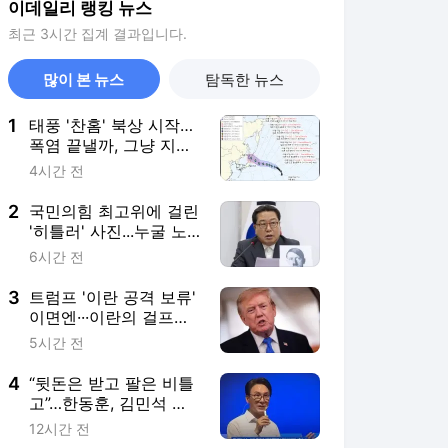
이데일리 랭킹 뉴스
최근 3시간 집계 결과입니다.
많이 본 뉴스
탐독한 뉴스
1
태풍 '찬홈' 북상 시작…
폭염 끝낼까, 그냥 지나
갈까
4시간 전
2
국민의힘 최고위에 걸린
'히틀러' 사진...누굴 노
렸나
6시간 전
3
트럼프 '이란 공격 보류'
이면엔···이란의 걸프국
협박
5시간 전
4
“뒷돈은 받고 팔은 비틀
고”…한동훈, 김민석 직
격
12시간 전