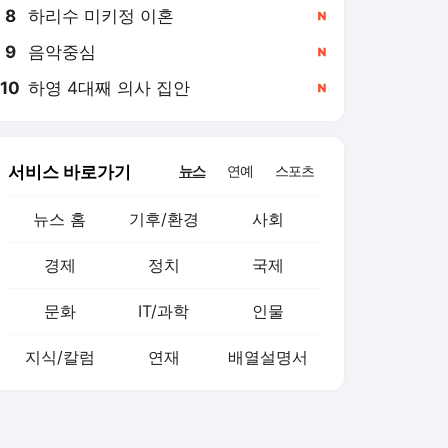
8
하리수 미키정 이혼
,신규
9
음악중심
,신규
10
하영 4대째 의사 집안
,신규
서비스 바로가기
뉴스
연예
스포츠
뉴스 홈
기후/환경
사회
경제
정치
국제
문화
IT/과학
인물
지식/칼럼
연재
배열설명서