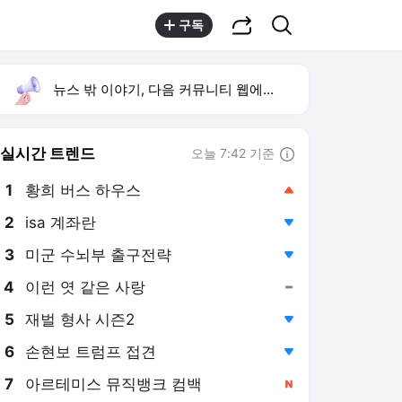
공유하기
검색
구독
뉴스 밖 이야기, 다음 커뮤니티 웹에서 보기
실시간 트렌드
오늘 7:42 기준
툴팁보기
1
황희 버스 하우스
,상승
2
isa 계좌란
,하락
3
미군 수뇌부 출구전략
,하락
4
이런 엿 같은 사랑
,유지
5
재벌 형사 시즌2
,하락
6
손현보 트럼프 접견
,하락
7
아르테미스 뮤직뱅크 컴백
,신규