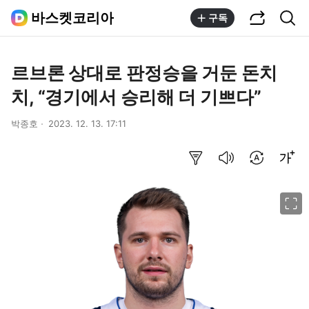
공유하기
통합검색
바스켓코리아
구독
르브론 상대로 판정승을 거둔 돈치
치, “경기에서 승리해 더 기쁘다”
박종호
2023. 12. 13. 17:11
요약보기
음성으로 듣기
번역 설정
글씨크기 조절하기
이미지 크게 보기