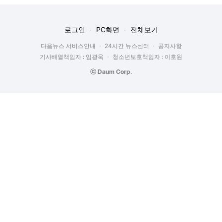
로그인
PC화면
전체보기
다음뉴스 서비스안내
24시간 뉴스센터
공지사항
기사배열책임자 : 임광욱
청소년보호책임자 : 이호원
ⓒ Daum Corp.