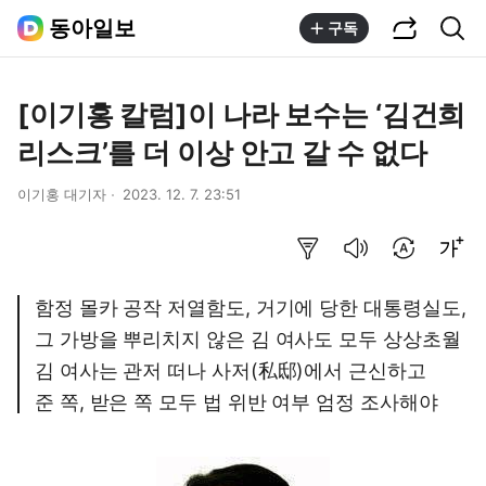
공유하기
통합검색
동아일보
구독
[이기홍 칼럼]이 나라 보수는 ‘김건희
리스크’를 더 이상 안고 갈 수 없다
이기홍 대기자
2023. 12. 7. 23:51
요약보기
음성으로 듣기
번역 설정
글씨크기 조절하기
함정 몰카 공작 저열함도, 거기에 당한 대통령실도,
그 가방을 뿌리치지 않은 김 여사도 모두 상상초월
김 여사는 관저 떠나 사저(私邸)에서 근신하고
준 쪽, 받은 쪽 모두 법 위반 여부 엄정 조사해야