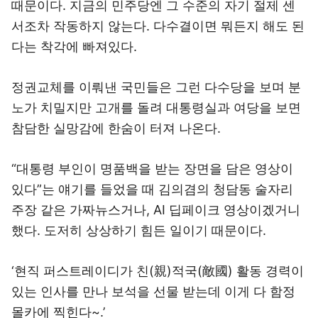
때문이다. 지금의 민주당엔 그 수준의 자기 절제 센
서조차 작동하지 않는다. 다수결이면 뭐든지 해도 된
다는 착각에 빠져있다.
정권교체를 이뤄낸 국민들은 그런 다수당을 보며 분
노가 치밀지만 고개를 돌려 대통령실과 여당을 보면
참담한 실망감에 한숨이 터져 나온다.
“대통령 부인이 명품백을 받는 장면을 담은 영상이
있다”는 얘기를 들었을 때 김의겸의 청담동 술자리
주장 같은 가짜뉴스거나, AI 딥페이크 영상이겠거니
했다. 도저히 상상하기 힘든 일이기 때문이다.
‘현직 퍼스트레이디가 친(親)적국(敵國) 활동 경력이
있는 인사를 만나 보석을 선물 받는데 이게 다 함정
몰카에 찍힌다~.’