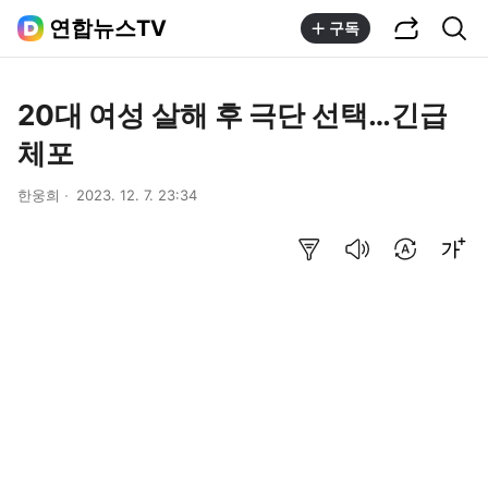
공유하기
통합검색
연합뉴스TV
구독
20대 여성 살해 후 극단 선택…긴급
체포
한웅희
2023. 12. 7. 23:34
요약보기
음성으로 듣기
번역 설정
글씨크기 조절하기