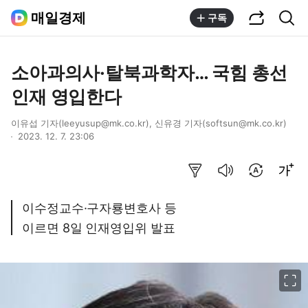
공유하기
통합검색
매일경제
구독
소아과의사·탈북과학자… 국힘 총선
인재 영입한다
이유섭 기자(leeyusup@mk.co.kr), 신유경 기자(softsun@mk.co.kr)
2023. 12. 7. 23:06
요약보기
음성으로 듣기
번역 설정
글씨크기 조절하기
이수정교수·구자룡변호사 등
이르면 8일 인재영입위 발표
이미지 크게 보기