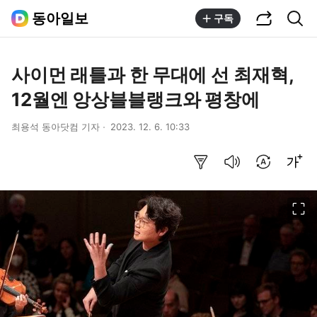
공유하기
통합검색
동아일보
구독
사이먼 래틀과 한 무대에 선 최재혁,
12월엔 앙상블블랭크와 평창에
최용석 동아닷컴 기자
2023. 12. 6. 10:33
요약보기
음성으로 듣기
번역 설정
글씨크기 조절하기
이미지 크게 보기