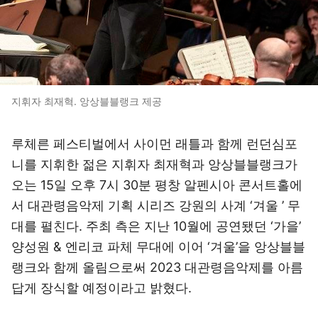
지휘자 최재혁. 앙상블블랭크 제공
루체른 페스티벌에서 사이먼 래틀과 함께 런던심포
니를 지휘한 젊은 지휘자 최재혁과 앙상블블랭크가
오는 15일 오후 7시 30분 평창 알펜시아 콘서트홀에
서 대관령음악제 기획 시리즈 강원의 사계 ‘겨울 ’ 무
대를 펼친다. 주최 측은 지난 10월에 공연됐던 ‘가을’
양성원 & 엔리코 파체 무대에 이어 ‘겨울’을 앙상블블
랭크와 함께 올림으로써 2023 대관령음악제를 아름
답게 장식할 예정이라고 밝혔다.