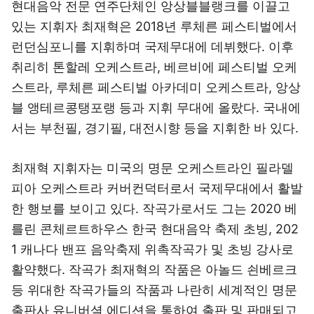
현대음악 전문 연주단체인 앙상블블랭크를 이끌고
있는 지휘자 최재혁은 2018년 루체른 페스티벌에서
런던심포니를 지휘하며 국제무대에 데뷔했다. 이후
취리히 톤할레 오케스트라, 베르비에 페스티벌 오케
스트라, 루체른 페스티벌 아카데미 오케스트라, 앙상
블 앵테르콩탱포랭 등과 지휘 무대에 올랐다. 국내에
서는 부천필, 경기필, 대전시향 등을 지휘한 바 있다.
최재혁 지휘자는 미국의 명문 오케스트라인 필라델
피아 오케스트라 커버컨덕터로서 국제무대에서 활발
한 행보를 보이고 있다. 작곡가로서도 그는 2020 베
를린 콘체르트하우스 한국 현대음악 축제 초빙, 202
1 캐나다 밴프 음악축제 위촉작곡가 및 초빙 강사로
활약했다. 작곡가 최재혁의 작품은 아놀드 쇤베르크
등 위대한 작곡가들의 작품과 나란히 세계적인 명문
출판사 유니버셜 에디션을 통하여 출판 및 판매되고