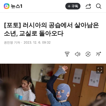
공유하기
통합검색
뉴스1
구독
[포토] 러시아의 공습에서 살아남은
소년, 교실로 돌아오다
권진영 기자
2023. 12. 6. 09:32
요약보기
음성으로 듣기
번역 설정
글씨크기 조절하기
이미지 크게 보기