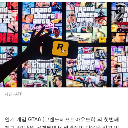
이미지 크게 보기
사진=AFP
인기 게임 GTA6 (그랜드테프트아우토6) 의 첫번째
예고편이 5일 공개되면서 열광적인 반응을 얻고 있