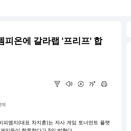
피온에 갈라랩 '프리프' 합
요약보기
음성으로 듣기
번역 설정
글씨크기 조절하기
인쇄하기
참여
 비피엠지(대표 차지훈)는 자사 게임 토너먼트 플랫
 게임들이 합류한다고 5일 밝혔다.