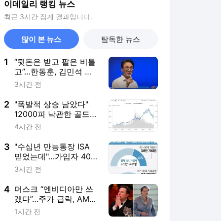
이데일리 랭킹 뉴스
최근 3시간 집계 결과입니다.
많이 본 뉴스
탐독한 뉴스
1
“뒷돈은 받고 팔은 비틀
고”…한동훈, 김민석 직
격
3시간 전
2
"폭발적 상승 남았다"
12000피 낙관한 골드
만, 왜?
4시간 전
3
"수십년 만능통장 ISA
믿었는데"…가입자 40%
2030 '부의 사다리' 끊
3시간 전
기나
4
머스크 “엔비디아만 쓰
겠다”…주가 급락, AMD
CEO 반응은
1시간 전