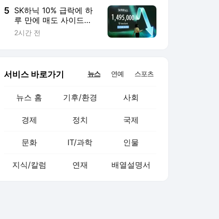
5
SK하닉 10% 급락에 하
루 만에 매도 사이드
카…코스피 4.58%↓(종
2시간 전
합)
서비스 바로가기
뉴스
연예
스포츠
뉴스 홈
기후/환경
사회
경제
정치
국제
문화
IT/과학
인물
지식/칼럼
연재
배열설명서