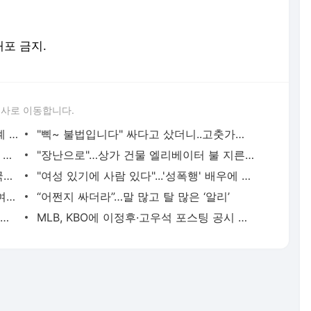
배포 금지.
론사로 이동합니다.
"너무 안팔리네"…팬데믹 끝났는데 전세계 재고 급증한 이유는?
"삑~ 불법입니다" 싸다고 샀더니..고춧가루 등 직거래 '주의'
"부디 저승서 행복하길"...문재인, '서울의 봄' 인연 떠올려
"장난으로"…상가 건물 엘리베이터 불 지른 10대들
길거리서 중국인들 '쇠망치' 난투극…중국인 피해자 의식불명
"여성 있기에 사람 있다"...'성폭행' 배우에 일침 [그해 오늘]
“영상통화 중 몰래 녹화” 황의조 '제2의 여성' 나왔다
“어쩐지 싸더라”…말 많고 탈 많은 ‘알리’
코 성형 후 냄새 못맡게된 40대 환자…손해배상 기준은?
MLB, KBO에 이정후·고우석 포스팅 공시 통보..1월 3일까지 협상