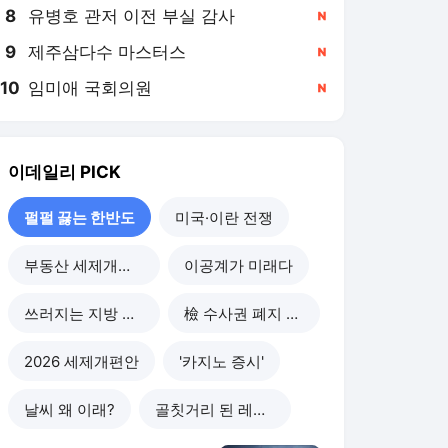
8
유병호 관저 이전 부실 감사
,신규
9
제주삼다수 마스터스
,신규
10
임미애 국회의원
,신규
이데일리
PICK
펄펄 끓는 한반도
미국·이란 전쟁
부동산 세제개편 후폭풍
이공계가 미래다
쓰러지는 지방 부동산
檢 수사권 폐지 후폭풍
2026 세제개편안
'카지노 증시'
날씨 왜 이래?
골칫거리 된 레버리지