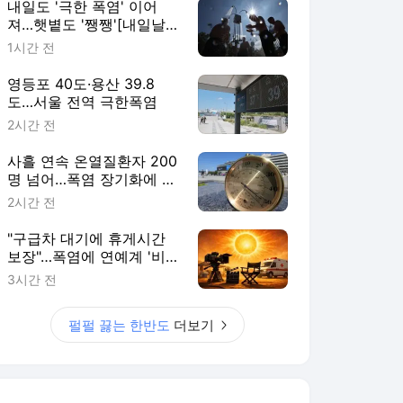
내일도 '극한 폭염' 이어
져…햇볕도 '쨍쨍'[내일날
씨]
1시간 전
영등포 40도·용산 39.8
도…서울 전역 극한폭염
2시간 전
사흘 연속 온열질환자 200
명 넘어…폭염 장기화에 누
적 2665명
2시간 전
"구급차 대기에 휴게시간
보장"…폭염에 연예계 '비상
태세'(종합)
3시간 전
펄펄 끓는 한반도
더보기