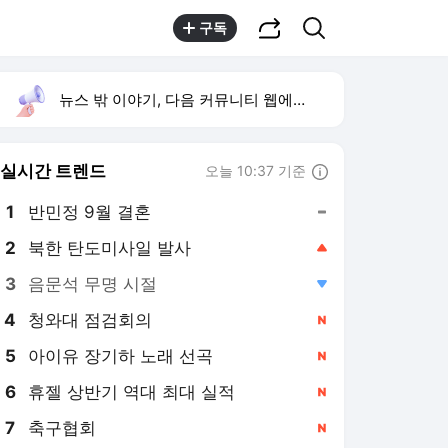
공유하기
검색
구독
뉴스 밖 이야기, 다음 커뮤니티 웹에서 보기
실시간 트렌드
오늘 10:37 기준
툴팁보기
1
반민정 9월 결혼
,유지
2
북한 탄도미사일 발사
,상승
3
음문석 무명 시절
,하락
4
청와대 점검회의
,신규
5
아이유 장기하 노래 선곡
,신규
6
휴젤 상반기 역대 최대 실적
,신규
7
축구협회
,신규