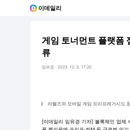
이데일리
게임 토너먼트 플랫폼 젬
류
임유경
2023. 12. 5. 17:20
라펠즈와 모바일 게임 프리프레거시도 
[이데일리 임유경 기자] 블록체인 업체
폼 젬피온에 프리프·씰M 등 글로벌 인기