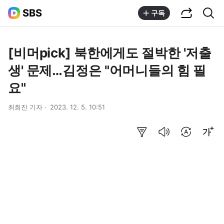
공유하기
통합검색
SBS
구독
[비머pick] 북한에게도 절박한 '저출
생' 문제…김정은 "어머니들의 힘 필
요"
최희진 기자
2023. 12. 5. 10:51
요약보기
음성으로 듣기
번역 설정
글씨크기 조절하기