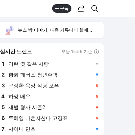
공유하기
검색
구독
뉴스 밖 이야기, 다음 커뮤니티 웹에서 보기
실시간 트렌드
오늘 15:59 기준
툴팁보기
1
이런 엿 같은 사랑
,유지
2
황희 폐버스 청년주택
,하락
4
하영 배우
,신규
5
재벌 형사 시즌2
,상승
6
류혜영 나혼자산다 고경표
,신규
7
샤이니 민호
,하락