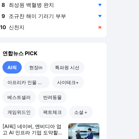
8
최성원 백혈병 완치
,하락
9
조규찬 해이 기러기 부부
,하락
10
신천지
,신규
연합뉴스
PICK
AI픽
현장in
특파원 시선
아프리카 인물 열전
사이테크+
베스트셀러
반려동물
게임위드인
팩트체크
소셜＋
[AI픽] 네이버, 엔비디아 업
고 AI 인프라 기업 도약할
까