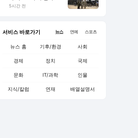
색출 지시"
5시간 전
서비스 바로가기
뉴스
연예
스포츠
뉴스 홈
기후/환경
사회
경제
정치
국제
문화
IT/과학
인물
지식/칼럼
연재
배열설명서