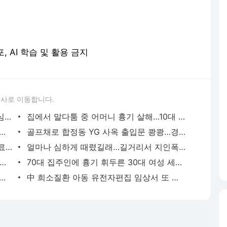
포, AI 학습 및 활용 금지
론사로 이동합니다.
성접대 경기서 한국 '무패'…한일월드컵 심판매수설 재점화될 듯 | 연합뉴스
집에서 말다툼 중 어머니 흉기 살해…10대 아들 체포 | 연합뉴스
고열·의식 저하 상태로 병원 옮겨진 어린이 사망 | 연합뉴스
골프채로 합정동 YG 사옥 출입문 쾅쾅…경찰, 20대 여성 체포 | 연합뉴스
배우 이신영, 조용히 입대…"신병훈련 수료, 군 생활 집중" | 연합뉴스
얼마나 심하게 때렸길래…길거리서 지인폭행 50대 살인미수 혐의 | 연합뉴스
시경 중 장 천공으로 환자 숨지게 한 의사 2심도 집행유예 | 연합뉴스
70대 집주인에 흉기 휘두른 30대 여성 세입자 체포 | 연합뉴스
둥둥'…인천 강화군 北 목함지뢰 주의보 | 연합뉴스
中 희소질환 아동 유전자편집 임상서 또 숨져…안전성 논란 확산 | 연합뉴스