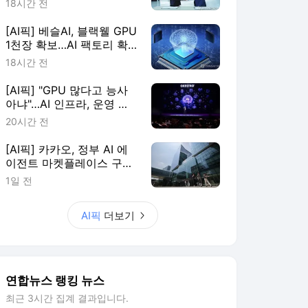
18시간 전
[AI픽] 베슬AI, 블랙웰 GPU
1천장 확보…AI 팩토리 확
장
18시간 전
[AI픽] "GPU 많다고 능사
아냐"…AI 인프라, 운영 효
율이 판가름
20시간 전
[AI픽] 카카오, 정부 AI 에
이전트 마켓플레이스 구축
한다
1일 전
AI픽
더보기
연합뉴스 랭킹 뉴스
최근 3시간 집계 결과입니다.