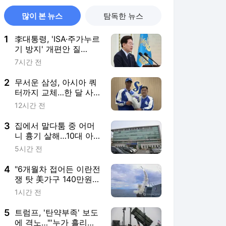
많이 본 뉴스
탐독한 뉴스
1
李대통령, 'ISA·주가누르
기 방지' 개편안 질
타…"전면 재검토"
7시간 전
2
무서운 삼성, 아시아 쿼
터까지 교체…한 달 사
이 외인 3명 영입
12시간 전
3
집에서 말다툼 중 어머
니 흉기 살해…10대 아
들 체포
5시간 전
4
"6개월차 접어든 이란전
쟁 탓 美가구 140만원
추가 부담"
1시간 전
5
트럼프, '탄약부족' 보도
에 격노…"'누가 흘리나'