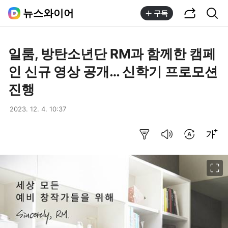
공유하기
통합검색
뉴스와이어
구독
일룸, 방탄소년단 RM과 함께한 캠페
인 신규 영상 공개… 신학기 프로모션
진행
2023. 12. 4. 10:37
요약보기
음성으로 듣기
번역 설정
글씨크기 조절하기
이미지 크게 보기