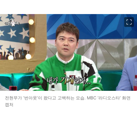
이미지 크게 보기
전현무가 ‘번아웃’이 왔다고 고백하는 모습. MBC ‘라디오스타’ 화면
캡처