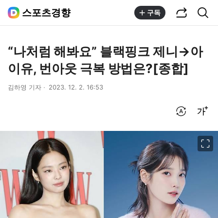
공유하기
통합검색
스포츠경향
구독
“나처럼 해봐요” 블랙핑크 제니→아
이유, 번아웃 극복 방법은?[종합]
김하영 기자
2023. 12. 2. 16:53
번역 설정
글씨크기 조절하기
이미지 크게 보기