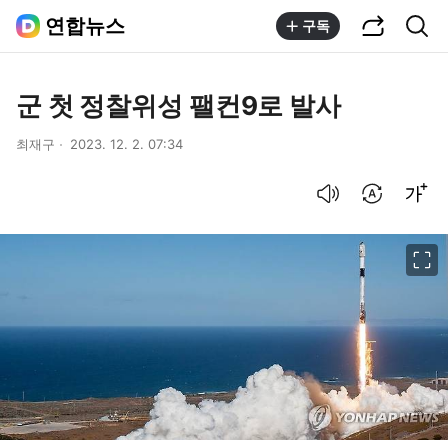
공유하기
통합검색
연합뉴스
구독
군 첫 정찰위성 팰컨9로 발사
최재구
2023. 12. 2. 07:34
음성으로 듣기
번역 설정
글씨크기 조절하기
이미지 크게 보기