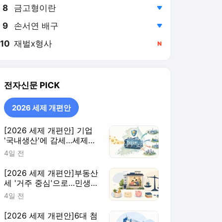
8
금고형이란
,하락
9
손서연 배구
,하락
10
재벌x형사
,신규
전자신문
PICK
2026 세제 개편안
[2026 세제 개편안] 기업
'국내생산'에 감세…세제로
산업·자금 지방행 유도
4일 전
[2026 세제 개편안]부동산
세 '거주 중심'으로…민생
지원 확대·세제 혜택 115개
4일 전
정비
[2026 세제 개편안]6대 첨