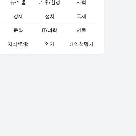
뉴스 홈
기후/환경
사회
경제
정치
국제
문화
IT/과학
인물
지식/칼럼
연재
배열설명서