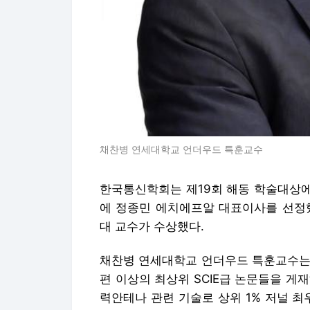
채찬병 연세대학교 언더우드 특훈교수
한국통신학회는 제19회 해동 학술대상에
에 정종민 에치에프알 대표이사를 선정했
대 교수가 수상했다.
채찬병 연세대학교 언더우드 특훈교수는 
편 이상의 최상위 SCIE급 논문들을 게
력안테나 관련 기술로 상위 1% 저널 최