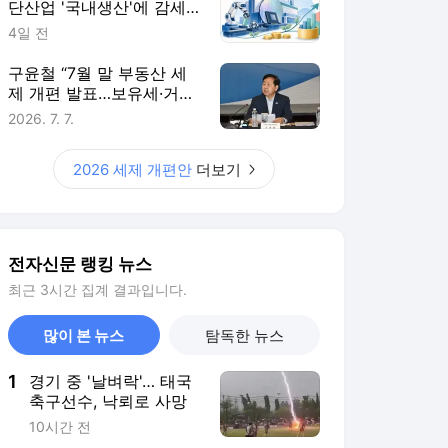
단산업 '국내생산'에 감세…
핵심부품 생산량에 따라 지
4일 전
원 더 키워
구윤철 “7월 말 부동산 세
제 개편 발표…보유세·거래
세 균형 검토”
2026. 7. 7.
2026 세제 개편안
더보기
전자신문 랭킹 뉴스
최근 3시간 집계 결과입니다.
많이 본 뉴스
탐독한 뉴스
1
경기 중 '날벼락'… 태국
축구선수, 낙뢰로 사망
10시간 전