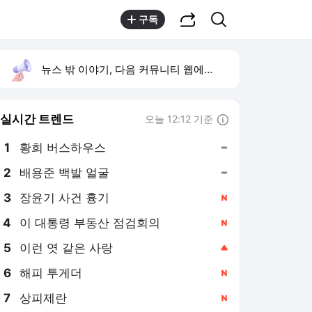
공유하기
검색
구독
뉴스 밖 이야기, 다음 커뮤니티 웹에서 보기
실시간 트렌드
오늘 12:12 기준
툴팁보기
1
황희 버스하우스
,유지
2
배용준 백발 얼굴
,유지
3
장윤기 사건 흉기
,신규
4
이 대통령 부동산 점검회의
,신규
5
이런 엿 같은 사랑
,상승
6
해피 투게더
,신규
7
상피제란
,신규