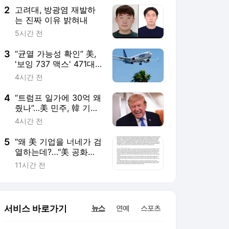
2
고려대, 방광염 재발하
는 진짜 이유 밝혀내
5시간 전
3
“균열 가능성 확인” 美,
'보잉 737 맥스' 471대
점검 명령…한국 노선은
4시간 전
괜찮나?
4
“트럼프 일가에 30억 왜
줬나”…美 민주, 韓 기업
“잠재적 뇌물” 조사
4시간 전
5
"왜 美 기업을 너네가 검
열하는데?…"美 공화당,
대놓고 韓 정부에 경고
11시간 전
장
서비스 바로가기
뉴스
연예
스포츠