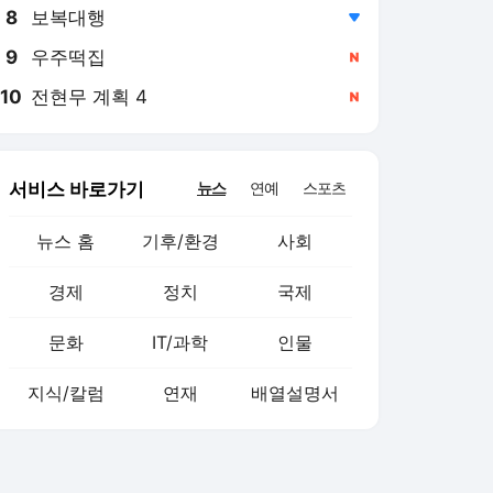
8
보복대행
,하락
9
우주떡집
,신규
10
전현무 계획 4
,신규
서비스 바로가기
뉴스
연예
스포츠
뉴스 홈
기후/환경
사회
경제
정치
국제
문화
IT/과학
인물
지식/칼럼
연재
배열설명서