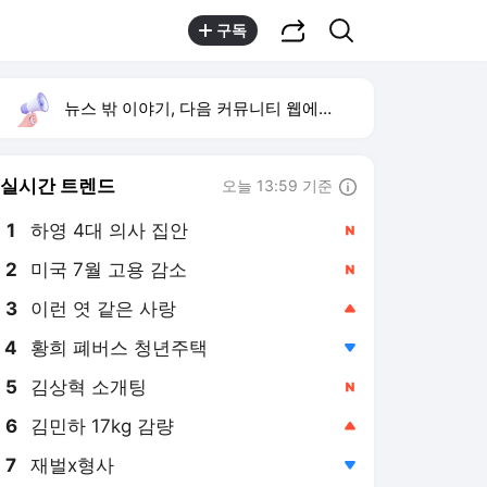
공유하기
검색
구독
뉴스 밖 이야기, 다음 커뮤니티 웹에서 보기
실시간 트렌드
오늘 13:59 기준
툴팁보기
1
하영 4대 의사 집안
,신규
2
미국 7월 고용 감소
,신규
4
황희 폐버스 청년주택
,하락
5
김상혁 소개팅
,신규
6
김민하 17kg 감량
,상승
7
재벌x형사
,하락