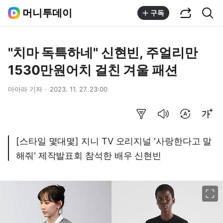
공유하기
통합검색
머니투데이
구독
"치마 독특하네" 신현빈, 주얼리만
1530만원어치 걸친 겨울 패션
마아라 기자
2023. 11. 27. 23:00
요약보기
음성으로 듣기
번역 설정
글씨크기 조절하기
[스타일 몇대몇] 지니 TV 오리지널 '사랑한다고 말
해줘' 제작발표회 참석한 배우 신현빈
이미지 크게 보기