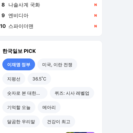
8
나솔사계 국화
,신규
9
엔비디아
,신규
10
스파이더맨
,신규
한국일보
PICK
이재명 정부
미국, 이란 전쟁
지평선
36.5˚C
숫자로 본 대한민국
퀴즈: 시사 레벨업
기억할 오늘
메아리
달곰한 우리말
건강이 최고