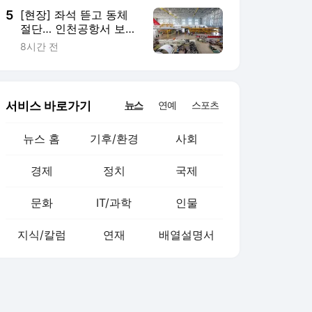
5
[현장] 좌석 뜯고 동체
절단… 인천공항서 보잉
777이 100톤 화물기로
8시간 전
서비스 바로가기
뉴스
연예
스포츠
뉴스 홈
기후/환경
사회
경제
정치
국제
문화
IT/과학
인물
지식/칼럼
연재
배열설명서