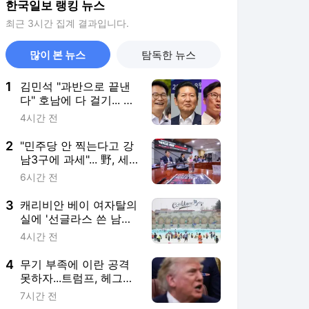
한국일보 랭킹 뉴스
최근 3시간 집계 결과입니다.
많이 본 뉴스
탐독한 뉴스
1
김민석 "과반으로 끝낸
다" 호남에 다 걸기... 정
청래, 수도권서 '승리 피
4시간 전
날레' 노린다
2
"민주당 안 찍는다고 강
남3구에 과세"... 野, 세
제 개편안 총공세
6시간 전
3
캐리비안 베이 여자탈의
실에 '선글라스 쓴 남성'
신고, 경찰 추적
4시간 전
4
무기 부족에 이란 공격
못하자...트럼프, 헤그세
스에 불만 ‘폭발’
7시간 전