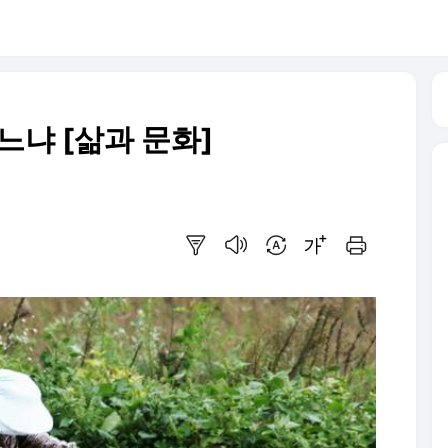
느냐 [삶과 문화]
요약보기
음성으로 듣기
번역 설정
글씨크기 조절하기
인쇄하기