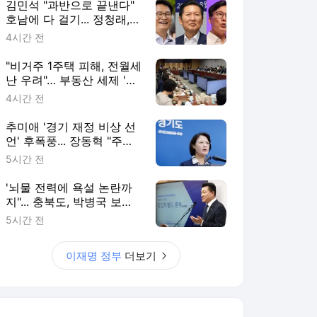
김민석 "과반으로 끝낸다"
호남에 다 걸기... 정청래,
수도권서 '승리 피날레' 노
4시간 전
린다
"비거주 1주택 피해, 전월세
난 우려"… 부동산 세제 '핀
셋' 보완 예고한 與
4시간 전
추미애 '경기 재정 비상 선
언' 후폭풍... 장동혁 "주범
은 이재명 전 지사"
5시간 전
'뇌물 전력에 욕설 논란까
지"... 충북도, 박병국 보좌
관 임명 강행 논란 확산
5시간 전
이재명 정부
더보기