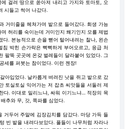
병에 걸려 땅으로 쏟아져 내리고 가지와 토마토, 오
려 시들고 썩어 나갔다.
과 거미줄을 헤쳐가며 밭으로 들어갔다. 회생 가능
며 허리를 숙이는데 거미인지 쐐기인지 모를 제법
졌다. 본능적으로 손을 뻗어 털어내려는 찰나, 왼손
 벌침 박힌 손가락은 뻑뻑하게 부어오르고, 응급 처
한 팔뚝 곳곳에 온갖 벌레들이 달라붙어 있었다. 그
공세를 퍼붓는 참이었다. 이런 젠장!
 갈아입었다. 날카롭게 벼려진 낫을 쥐고 밭으로 갔
다만 토실토실 익어가는 저 잡초 씨앗들을 서둘러 제
한다. 이대로 밀리느냐, 싸워 이기느냐… 적장의 목
배추와 무, 갓, 쪽파를 심었다.
 거두어 주말에 김장김치를 담갔다. 마당 가득 들
 텅 빈 밭을 내려다보았다. 풀들이 나무처럼 자라나