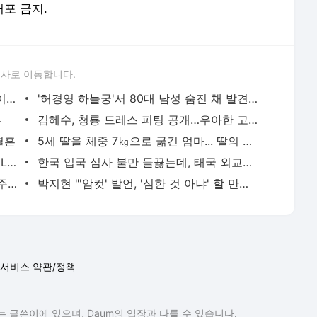
배포 금지.
론사로 이동합니다.
“죽어서 차라리 다행”이라 여긴 9세 딸, 이스라엘 아버지 품에 다시 안겼다
'허경영 하늘궁'서 80대 남성 숨진 채 발견… 마신 우유 '불로유' 조사
혼
김혜수, 청룡 드레스 피팅 공개…우아한 고혹미 발산
결혼
5세 딸을 체중 7㎏으로 굶긴 엄마... 딸의 마지막 말 "엄마 배고파요"
“우승하면 결혼식 사회”…팬과 약속 지킨 LG 오지환
한국 입국 심사 불만 들끓는데, 태국 외교부는 왜 차분할까[문지방]
두 아이 아빠 되는 이병헌, '청룡영화상' 주연상…이민정 언급
박지현 "'암컷' 발언, '심한 것 아냐' 할 만큼 조치 취해야"
서비스 약관/정책
 글쓴이에 있으며, Daum의 입장과 다를 수 있습니다.