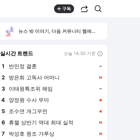
공유하기
검색
구독
뉴스 밖 이야기, 다음 커뮤니티 웹에서 보기
실시간 트렌드
오늘 14:30 기준
툴팁보기
1
반민정 결혼
,유지
2
방은희 고독사 어머니
,신규
3
이태원특조위 해임
,유지
4
양정원 수사 무마
,상승
5
조수연 개그우먼
,상승
6
휴젤 상반기 역대 최대 실적
,신규
7
박성호 원조 갸루상
,신규