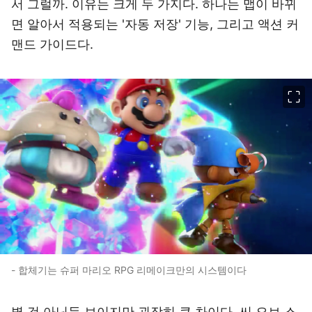
서 그럴까. 이유는 크게 두 가지다. 하나는 맵이 바뀌
면 알아서 적용되는 '자동 저장' 기능, 그리고 액션 커
맨드 가이드다.
이미지 크게 보기
- 합체기는 슈퍼 마리오 RPG 리메이크만의 시스템이다
별 것 아닌듯 보이지만 굉장히 큰 차이다. 씨 오브 스