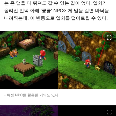
는 온 맵을 다 뒤져도 갈 수 있는 길이 없다. 열쇠가
올려진 언덕 아래 '쿵쿵' NPC에게 말을 걸면 바닥을
내려찍는데, 이 반동으로 열쇠를 떨어트릴 수 있다.
이미지 크게 보기
- 특정 NPC를 활용한 기믹도 있다
이미지 크게 보기