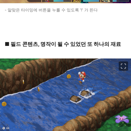
- 알맞은 타이밍에 버튼을 누를 수 있도록 '!' 가 뜬다
■ 필드 콘텐츠, 명작이 될 수 있었던 또 하나의 재료
이미지 크게 보기