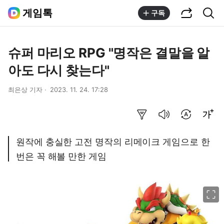
공유하기
통합검색
게임톡
구독
슈퍼 마리오 RPG "명작은 결말을 알
아도 다시 찾는다"
최은상 기자
2023. 11. 24. 17:28
요약보기
음성으로 듣기
번역 설정
글씨크기 조절하기
원작에 충실한 고전 명작의 리메이크 게임으로 한
번은 꼭 해볼 만한 게임
이미지 크게 보기