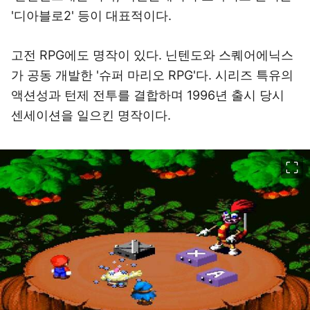
'디아블로2' 등이 대표적이다.
고전 RPG에도 명작이 있다. 닌텐도와 스퀘어에닉스
가 공동 개발한 '슈퍼 마리오 RPG'다. 시리즈 특유의
액션성과 턴제 전투를 결합하며 1996년 출시 당시
센세이션을 일으킨 명작이다.
이미지 크게 보기