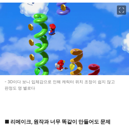
이미지 크게 보기
- 3D이다 보니 입체감으로 인해 캐릭터 위치 조정이 쉽지 않고
판정도 영 별로다
■ 리메이크, 원작과 너무 똑같이 만들어도 문제