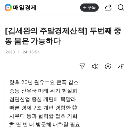
공유하기
통합검색
매일경제
구독
[김세완의 주말경제산책] 두번째 중
동 붐은 가능하다
2023. 11. 24. 16:51
요약보기
음성으로 듣기
번역 설정
글씨크기 조절하기
향후 20년 원유수요 큰폭 감소
중동 산유국 미래 위기 현실화
첨단산업 중심 개편에 목말라
빠른 경제구조 개편 경험한 韓
사우디 등과 협력할 절호 기회
尹 몇 번 더 방문해 대화할 필요